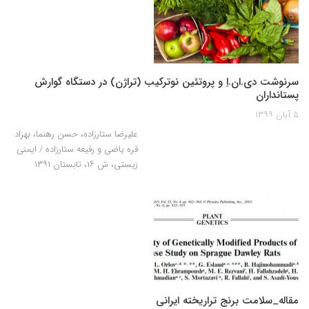
سرنوشت دی.ان.اِ و پروتئین نوترکیب (تراژن) در دستگاه گوارش
پستانداران
۵ آبان ۱۳۹۹
علیرضا ستارزاده، حسن رهنما، بهزاد
قره یاضی و رفیعه ستارزاده / ایمنی
زیستی، ش ۱۶، تابستان ۱۳۹۱
مقاله_سلامت برنج تراریخته ایرانی