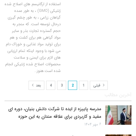
استفاده از ارگانیسم های اصلاح شده
ژنتیکی (GMO) ، به طور عمده
گیاهان زراعی ، به طور چشم گیری
درحال توسعه است. که منجر به
حجم گسترده تجارت بذر و سایر
مواد گیاهی هم برای کشت و هم
برای تولید مواد غذایی و خوراک دام
می شود.با وجود اینکه تمام ارزیابی
های لازم برای ایمنی و سلامت
محصولات اصلاح شده ژنتیکی انجام
شده است.هنوز…
قبلی
1
2
3
4
بعد
آخرین مطالب
مدرسه پاییزه از ایده تا شرکت دانش بنیان، دوره ای
مفید و کاربردی برای علاقه مندان به این حوزه
۶ مهر ۱۴۰۴