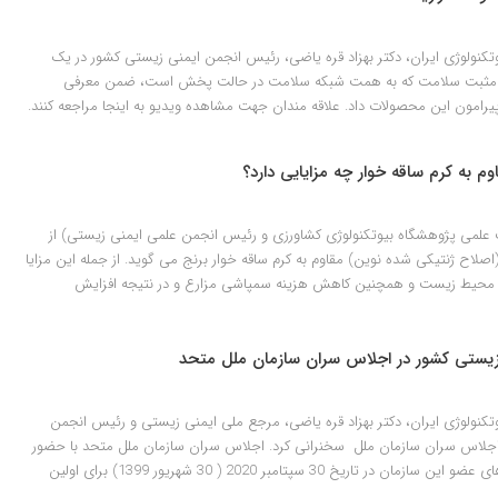
وتکنولوژی ایران، دکتر بهزاد قره یاضی، رئیس انجمن ایمنی زیستی کشور در یک
امه مثبت سلامت که به همت شبکه سلامت در حالت پخش است، ضمن معرفی
رامون این محصولات داد. علاقه مندان جهت مشاهده ویدیو به اینجا مراجعه کنند.
وم به کرم ساقه خوار چه مزایایی دارد؟
 علمی پژوهشگاه بیوتکنولوژی کشاورزی و رئیس انجمن علمی ایمنی زیستی) از
(اصلاح ژنتیکی شده نوین) مقاوم به کرم ساقه خوار برنج می گوید. از جمله این مزایا
، محیط زیست و همچنین کاهش هزینه سمپاشی مزارع و در نتیجه افزایش
زیستی کشور در اجلاس سران سازمان ملل متحد
وتکنولوژی ایران، دکتر بهزاد قره یاضی، مرجع ملی ایمنی زیستی و رئیس انجمن
لاس سران سازمان ملل سخنرانی کرد. اجلاس سران سازمان ملل متحد با حضور
بیش از 150 نفر از روسای کشورهای عضو این سازمان در تاریخ 30 سپتامبر 2020 ( 30 شهریور 1399) برای اولین