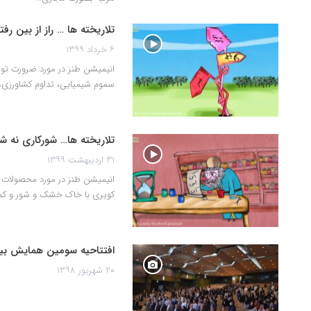
تلاریخته ها … راز از بین رف
۶ خرداد ۱۳۹۹
انیمیشن طنز در مورد ضرورت تول
سموم شیمیایی، تداوم کشاورزی، 
تلاریخته ها… شورکاری نه ش
۳۱ اردیبهشت ۱۳۹۹
انیمیشن طنز در مورد محصولات ت
کویری با خاک خشک و شور و کم
افتتاحیه سومین همایش بین
۲۰ شهریور ۱۳۹۸