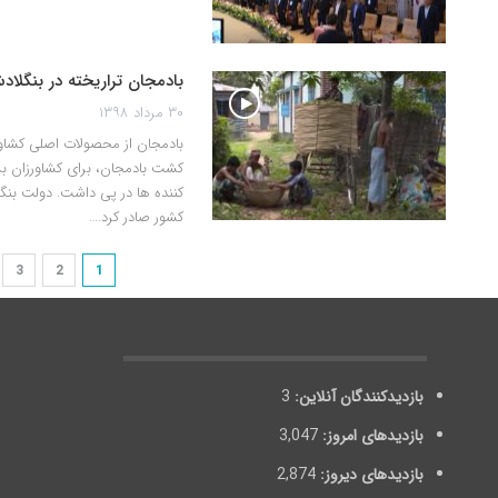
بادمجان تراریخته در بنگلا
۳۰ مرداد ۱۳۹۸
بادمجان از محصولات اصلی کشاورز
کشت بادمجان، برای کشاورزان ب
کننده ها در پی داشت. دولت بن
کشور صادر کرد.…
3
2
1
بازدیدکنندگان آنلاین:
3
بازدیدهای امروز:
3,047
بازدیدهای دیروز:
2,874