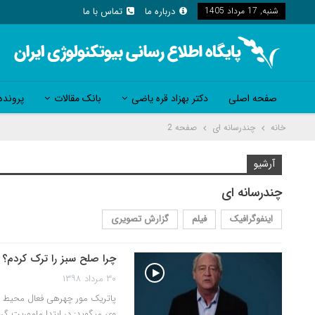
شنبه, 17 مرداد 1405
درباره ما
تماس با ما
صفحه اصلی
دکتر بهزاد قره یاضی
بانک مقالات
پرونده
خانه
چندرسانه ای
صفحه 2
آرشیو
چندرسانه ای
اینفوگرافیک
فیلم
گزارش تصویری
چرا صلح سبز را ترک کردم؟
۳۰ مرداد ۱۳۹۸
پاتریک مور چهره‎
وی می‎گوید: در ابتدا مامو