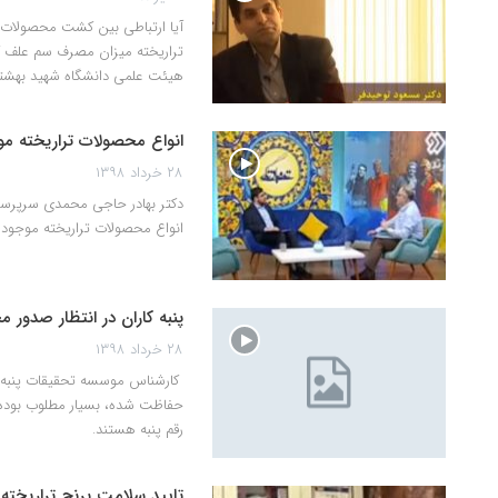
آیا ارتباطی بین کشت محصولات 
تراریخته میزان مصرف سم علف ک
هیئت علمی دانشگاه شهید بهشتی
انواع محصولات تراریخته موجو
۲۸ خرداد ۱۳۹۸
دکتر بهادر حاجی محمدی سرپرست
انواع محصولات تراریخته موجود در
پنبه کاران در انتظار صدور 
۲۸ خرداد ۱۳۹۸
کارشناس موسسه تحقیقات پنبه کش
حفاظت شده، بسیار مطلوب بوده 
رقم پنبه هستند.
تایید سلامت برنج تراریخته ا