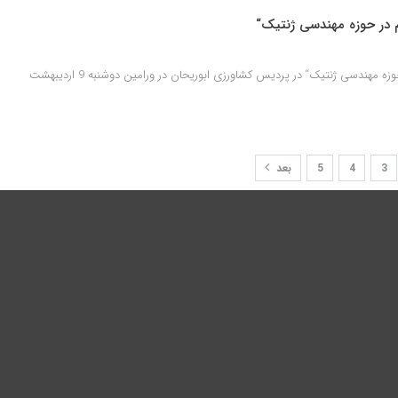
در حوزه مهندسی ژنتیک“
نشست تخصصی ”رفع ابهام در حوزه مهندسی ژنتیک“ در پردیس کشاورزی ابوریحان در ورامین دوشنبه 9 اردیبهشت
3
4
5
بعد