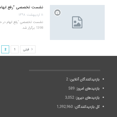
نشست تخصصی ”رفع ابهام 
۱۱ اردیبهشت ۱۳۹۸
1398 برگزار شد.
قبلی
1
2
بازدیدکنندگان آنلاین:
2
بازدیدهای امروز:
589
بازدیدهای دیروز:
3,052
کل بازدیدکنند‌گان:
1,392,960