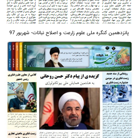
پانزدهمین کنگره ملی علوم زارعت و اصلاح نباتات- شهریور 97