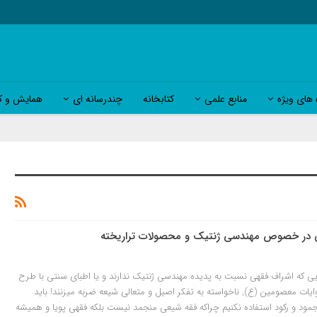
 های ویژه
منابع علمی
کتابخانه
چندرسانه ای
همایش و کا
 در خصوص مهندسی ژنتیک و محصولات تراریخته
ی که اشراف فقهی نسبت به پدیده مهندسی ژنتیک ندارند و یا اطبای سنتی با طرح
وایات معصومین (ع), ناخواسته به تفکر اصیل و متعالی شیعه ضربه میزنند! باید
جمود و رکود استفاده نکنیم چراکه فقه شیعی منجمد نیست بلکه فقهی پویا و همیشه