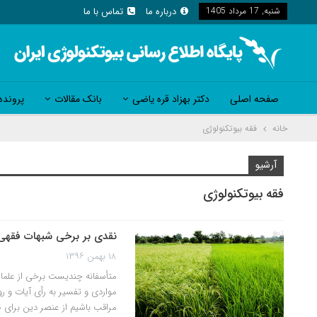
شنبه, 17 مرداد 1405
درباره ما
تماس با ما
صفحه اصلی
دکتر بهزاد قره یاضی
بانک مقالات
پرونده
خانه
فقه بیوتکنولوژی
آرشیو
فقه بیوتکنولوژی
نقدی بر برخی شبهات فقهی
۱۸ بهمن ۱۳۹۶
متأسفانه چندیست برخی از علمای
مواردی و تفسیر به رأی آیات و ر
مراقب باشیم از عنصر دین برای 