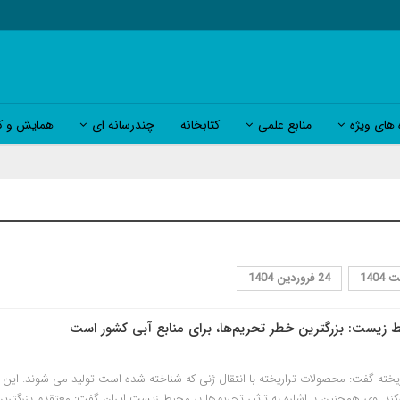
 های ویژه
منابع علمی
کتابخانه
چندرسانه ای
همایش و کا
24 فروردین 1404
یست: بزرگترین خطر تحریم‌ها، برای منابع آبی کشور است
اریخته گفت: محصولات تراریخته با انتقال ژنی که شناخته شده است تولید می شوند. ا
ند. وی همچنین با اشاره به تاثیر تحریم‌ها بر محیط زیست ایران گفت: معتقدم بزرگترین