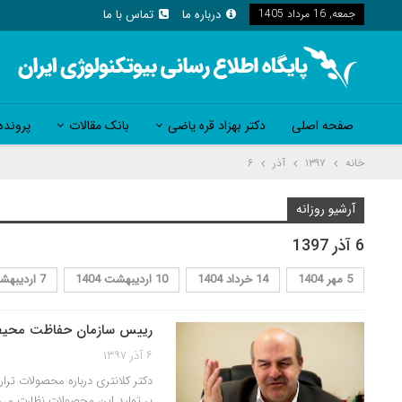
جمعه, 16 مرداد 1405
درباره ما
تماس با ما
صفحه اصلی
دکتر بهزاد قره یاضی
بانک مقالات
پرونده
خانه
۱۳۹۷
آذر
۶
آرشیو روزانه
6 آذر 1397
5 مهر 1404
14 خرداد 1404
10 اردیبهشت 1404
7 اردیبهشت 1404
رییس سازمان حفاظت محیط ز
۶ آذر ۱۳۹۷
دکتر کلانتری درباره محصولات تر
بر تولید این محصولات نظارت می‌ک