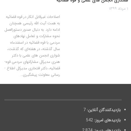
همکاری انجمن ­های علمی و قوه­ قضائیه
۱ مرداد ۱۳۹۹
اصلاحات غیرقابل انکار در قوه ­قضائیه
به ­همت آیت­ الله ­رئیسی همچنان
ادامه دارد. به ­دنبال صدور دستورالعمل
نحوه مشارکت و تعامل نهاد­های
مردمی با قوه ­قضائیه در اسفندماه
سال گذشته، در هفته‌ای که گذشت،
شواری انجمن ­های علمی با دکتر
هنری مدیرکل مشارکت­های مردمی قوه­
قضائیه، دکتر افتخاری مدیرکل اطلاع ­
رسانی معاونت پیشگیری…
بازدیدکنندگان آنلاین:
7
بازدیدهای امروز:
542
بازدیدهای دیروز:
2,874