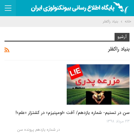
خانه
بنیاد راکفلر
آرشیو
بنیاد راکفلر
سن در تسنیم- شماره یازدهم/ آفت «لومپنیزم» در کشتزار «علم»!
۲۳ مرداد ۱۳۹۸
در شماره یازدهم پرونده سن