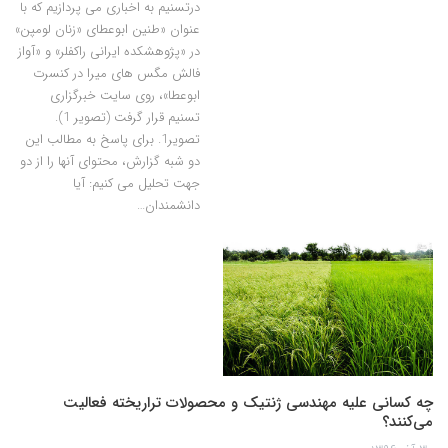
درتسنیم به اخباری می پردازیم که با
عنوان «طنین ابوعطای «زنان لومپن»
در «پژوهشکده ایرانی راکفلر» و «آواز
فالش مگس های میرا در کنسرت
ابوعطا»، روی سایت خبرگزاری
تسنیم قرار گرفت (تصویر 1).
تصویر1. برای پاسخ به مطالب این
دو شبه گزارش، محتوای آنها را از دو
جهت تحلیل می کنیم: آیا
دانشمندان…
چه کسانی علیه مهندسی ژنتیک و محصولات تراریخته فعالیت
می‌کنند؟