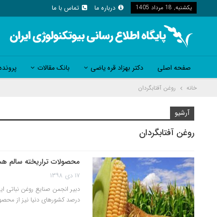
یکشنبه, 18 مرداد 1405
درباره ما
تماس با ما
صفحه اصلی
دکتر بهزاد قره یاضی
بانک مقالات
پرونده
خانه
روغن آفتابگردان
آرشیو
روغن آفتابگردان
محصولات تراریخته سالم هستند/۹۰ درصد کشورهای دنیا مصرف کننده محصو
۱۷ دی ۱۳۹۸
درصد کشورهای دنیا نیز از محصول