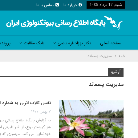
شنبه, 17 مرداد 1405
درباره ما
تماس با ما
صفحه اصلی
دکتر بهزاد قره یاضی
بانک مقالات
پرونده
خانه
مدیریت پسماند
آرشیو
مدیریت پسماند
نفس تالاب انزلی به شماره 
۷ بهمن ۱۴۰۰
هزارکیلومترمربع، از نظر طبیعی ا
خودنمایی می کند. سرسبزی که ب