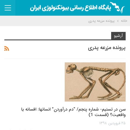
خانه
پرونده مزرعه پدری
آرشیو
پرونده مزرعه پدری
سن در تسنیم- شماره پنجم/ “دم درآوردن” انسانها: افسانه یا
واقعیت؟ (قسمت 1)
۲۵ فروردین ۱۳۹۸