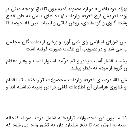
 «بهزاد قره یاضی» درباره مصوبه کمیسیون تلفیق بودجه مبنی بر
ه افزود: افزایش نرخ تعرفه واردات نهاده های دامی به طور قطع
روی قیمت مصرف کننده گوشت مرغ، تخم مرغ، ماهی، گوشت گاوی و گوسفندی، روغن نباتی و لبنیات بین 50 درصد تا
س شورای اسلامی رای نمی آورد و برخی از نمایندگان مجلس
تصویب می شد و در تصویب آن غفلت صورت گرفته است.
عیشت اقشار آسیب پذیر و کم درآمد استوار است و رهبر معظم
ن گروه از مردم به خطر بیفتد.
وی براین باور است که این بند الحاقی بودجه برای افزایش 40 درصدی تعرفه واردات محصولات تراریخته یک اقدام
فناوری هراسان آن اطلاعات کافی در این زمینه نداشته اند و
رئیس انجمن علمی ایمنی زیستی گفت: سالانه بیش از 12 میلیون تن محصولات تراریخته شامل ذرت، سویا، کنجاله
پنبه به ارزش سه تا پنج میلیارد دلار به کشور وارد می شود که