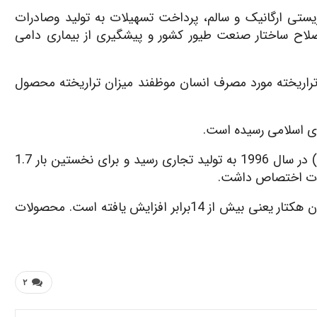
تی ارگانیک و سالم، پرداخت تسهیلات به تولید وصادرات
اح ساختار صنعت طیور کشور و پیشگیری از بیماری دامی
تراریخته مورد مصرف انسان موظفند میزان تراریخته محصول
محصولات تراریخته نخستین بار در دنیا (در آمریکا و چین) در سال 1996 به تولید تجاری رسید و برای نخستین بار 1.7
لات اختصاص داشت.
پس از گذشت 20 سال سطح زیرکشت به بالای 181 میلیون هکتار یعنی بیش از 14برابر افزایش یافته است. محصولات
۲