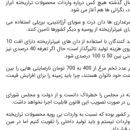
یاضی اضافه کرد: سوال این است که چرا طی 10 سال گذشته هیچ کس درباره واردات محصولات تراریخته ابراز
 نگرانی ها هم آغاز می شود.
غداری ها دان ذرت و سویای آرژانتینی، برزیلی استفاده می
غیرتراریخته از روسیه و دیگر کشورها تامین کنند.
وی افزود: در حالی که گزارش ها حاکی از آن است که تولید کنندگان با استفاده از دان های غیرتراریخته دارای افت 10
درصدی محصول در هر دوره 48 روزه می شوند که این امر روی هزینه تولید تاثیرگذار است؛ حال اگر تعرفه 40 درصدی نیز
درصدی شود.
قره یاضی با اشاره به این که چندی پیش افزایش نرخ هر عدد تخم مرغ از 400 به 700 تومان نارضایتی هایی را بین
ت خود ناتوان هستند، چرا باید زمینه را برای افزایش قیمت
ته در مجلس را خطرناک دانست و از دولت و مجلس شورای
ی در صورت تصویب این قانون قابلیت اجرا نخواهد داشت.
 کشور بوده که نسبت به واردات بی رویه محصولات تراریخته
ردات نیستم و باید تولید داخلی را تقویت کنیم اما در عین
رار داد.