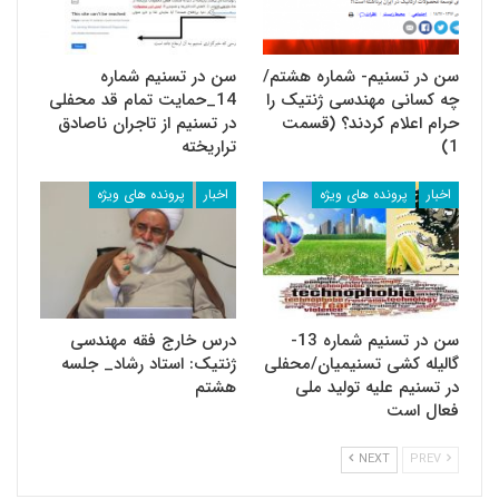
سن در تسنیم- شماره هشتم/
سن در تسنیم شماره
چه کسانی مهندسی ژنتیک را
14_حمایت تمام قد محفلی
حرام اعلام کردند؟ (قسمت
در تسنیم از تاجران ناصادق
1)
تراریخته
اخبار
پرونده های ویژه
اخبار
پرونده های ویژه
سن در تسنیم شماره 13-
درس خارج فقه مهندسی
گالیله کشی تسنیمیان/محفلی
ژنتیک: استاد رشاد_ جلسه
در تسنیم علیه تولید ملی
هشتم
فعال است
NEXT
PREV