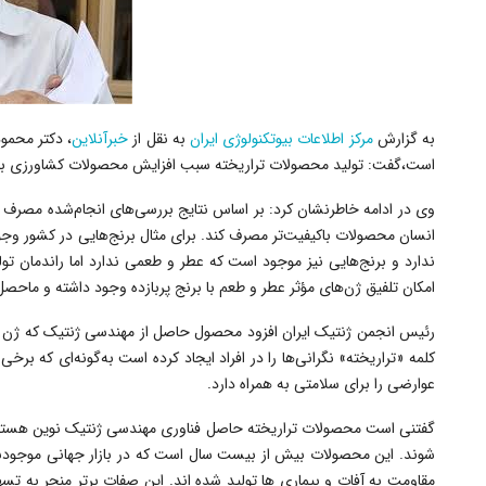
به گزارش
مرکز اطلاعات بیوتکنولوژی ایران
به نقل از
خبرآنلاین
، دکتر محمو
است،گفت: تولید محصولات تراریخته سبب افزایش محصولات کشاورزی با
وی در ادامه خاطرنشان کرد: بر اساس نتایج بررسی‌های انجام‌شده مصرف
انسان محصولات باکیفیت‌تر مصرف کند. برای مثال برنج‌هایی در کشور وجو
ندارد و برنج‌هایی نیز موجود است که عطر و طعمی ندارد اما راندمان تول
امکان تلفیق ژن‌های مؤثر عطر و طعم با برنج پربازده وجود داشته و ماحصل
رئیس ا
نجمن ژنتیک ایران افزود محصول حاصل از مهندسی ژنتیک که ژن به
کلمه «تراریخته» نگرانی‌ها را در افراد ایجاد کرده است به‌گونه‌ای که
عوارضی را برای سلامتی به همراه دارد.
گفتنی است محصولات تراریخته حاصل فناوری مهندسی ژنتیک نوین هستند ک
شوند. این محصولات بیش از بیست سال است که در بازار جهانی موجودند
مقاومت به آفات و بیماری ها تولید شده اند. این صفات برتر منجر به