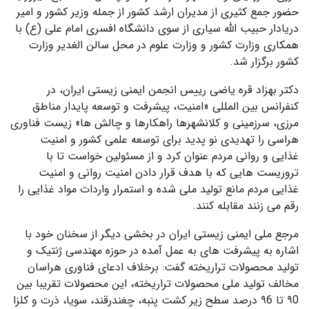
حضور جمع کثیری از مدیران ارشد کشور از جمله وزیر کشور و امیر
دریادار حبیب الله سیاری از سوی دانشگاه افسری امام علی (ع) با
همکاری وزارت کشور و وزارت علوم در محل سالن الغدیر وزارت
کشور برگزار شد.
دکتر بهزاد قره ­یاضی رییس انجمن ایمنی زیستی ایران، در
کنفرانس بین­ المللی «امنیت، پیشرفت و توسعه پایدار مناطق
مرزی، سرزمینی و کلانشهرها راهکارها و چالش ها» زیست فناوری
هراسی را تهدیدی نو پدید برای توسعه علمی کشور و امنیت
غذایی و روانی مردم عنوان کرد و از مسئولین خواست تا با
تروریست هایی که با هدف قرار دادن امنیت روانی و امنیت
غذایی مردم مانع تولید ملی شده و استمرار واردات مواد غذایی را
رقم می زنند مقابله کنند.
مرجع ملی ایمنی زیستی ایران در بخشی دیگر از سخنان خود با
اشاره به پیشرفت های به عمل آمده در حوزه مهندسی ژنتیک و
تولید محصولات تراریخته گفت: برخلاف ادعای فناوری هراسان
مخالف تولید ملی محصولات تراریخته، این محصولات تقریبا بین
۹0 تا ۹6 درصد سطح زیر کشت پنبه، چغندرقند، سویا، ذرت و کلزا