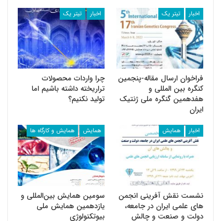
اخبار
تیتر یک
اخبار
تیتر یک
فراخوان ارسال مقاله-پنجمین
چرا واردات محصولات
کنگره بین المللی و
تراریخته داشته باشیم اما
هفدهمین گنگره ملی ژنتیک
تولید نکنیم؟
ایران
اخبار
همایش
همایش
همایش و کارگاه ها
نشست نقش آفرینی انجمن
سومین همایش بین‌المللی و
های علمی ایران در جامعه،
یازدهمین همایش ملی
دولت و صنعت و‌ چالش
بیوتکنولوژی