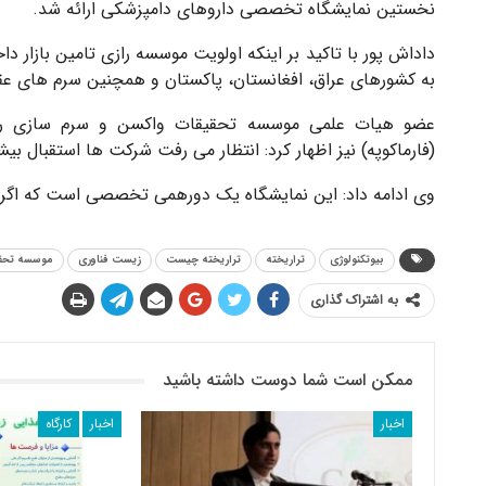
نخستین نمایشگاه تخصصی داروهای دامپزشکی ارائه شد.
داداش پور با تاکید بر اینکه اولویت موسسه رازی تامین بازار
به کشورهای عراق، افغانستان، پاکستان و همچنین سرم های عقرب
عضو هیات علمی موسسه تحقیقات واکسن و سرم سازی رازی 
(فارماکوپه) نیز اظهار کرد: انتظار می رفت شرکت ها استقبال بیش
وی ادامه داد: این نمایشگاه یک دورهمی تخصصی است که اگر با
بیوتکنولوژی
تراریخته
تراریخته چیست
زیست فناوری
موسسه تحقی
به اشتراک گذاری
ممکن است شما دوست داشته باشید
اخبار
اخبار
کارگاه