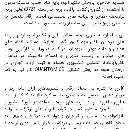
هیبرید خارجی، پروتکل تکثیر انبوه پایه های سیب مالینگ مرتون
با استفاده از فناوری کشت بافت، برنج تراریخته B721(اولین برنج
تراریخته جهان) و برنامه های تحقیقاتی ایجاد ارقام متحمل به
خشکی برنج با مهندسی ساختار ریشه محقق شده است.
وی با اشاره به اجرای برنامه سالم سازی و تکثیر انبوه ارقام و پایه
های درختان باغی مهم کشور، گفت: افزایش عملکرد اندام های
هوایی و ماده موثر استویوزاید در گیاه استویا، به کارگیری روش
های مبتنی بر زیست فناوری و اصلاح کلاسیک در گیاهان
باغی(بادام)، تشکیل کلکسیون هسته و ثبت ارقام تجاری در
درختان میوه به روش تلفیقی QUANTOMICS انار نیز به ثمر
رسیده است.
آزادی با اشاره به ایجاد ارقام و هیبریدهای ارزن دانه ریز و
مرواریدهای متحمل به خشکی با عملکرد بالا به کمک زیست
فناوری، افزود: تولید آنزیم های مورد استفاده در خوراک طیور و
آبزیان، کاربرد متاژنومیکس در تولید آنزیم های نوترکیب، تولید
نانوامولوسیون مبتنی بر کیتوزان و مواد ضد میکروبی طبیعی به
منظور کاهش ضایعات پس از برداشت خیار را می توان از جمله