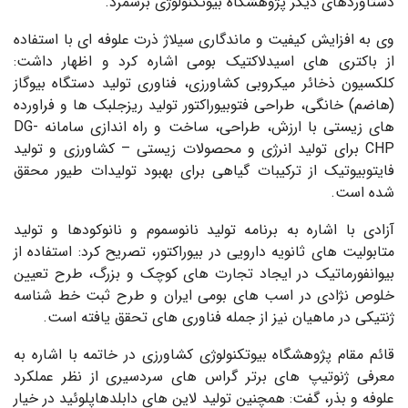
دستاوردهای دیگر پژوهشگاه بیوتکنولوژی برشمرد.
وی به افزایش کیفیت و ماندگاری سیلاژ ذرت علوفه ای با استفاده
از باکتری های اسیدلاکتیک بومی اشاره کرد و اظهار داشت:
کلکسیون ذخائر میکروبی کشاورزی، فناوری تولید دستگاه بیوگاز
(هاضم) خانگی، طراحی فتوبیوراکتور تولید ریزجلبک ها و فراورده
های زیستی با ارزش، طراحی، ساخت و راه اندازی سامانه DG-
CHP برای تولید انرژی و محصولات زیستی
–
کشاورزی و تولید
فایتوبیوتیک از ترکیبات گیاهی برای بهبود تولیدات طیور محقق
شده است.
آزادی با اشاره به برنامه تولید نانوسموم و نانوکودها و تولید
متابولیت های ثانویه دارویی در بیوراکتور، تصریح کرد: استفاده از
بیوانفورماتیک در ایجاد تجارت های کوچک و بزرگ، طرح تعیین
خلوص نژادی در اسب های بومی ایران و طرح ثبت خط شناسه
ژنتیکی در ماهیان نیز از جمله فناوری های تحقق یافته است.
قائم مقام پژوهشگاه بیوتکنولوژی کشاورزی در خاتمه با اشاره به
معرفی ژنوتیپ های برتر گراس های سردسیری از نظر عملکرد
علوفه و بذر، گفت: همچنین تولید لاین های دابلدهاپلوئید در خیار