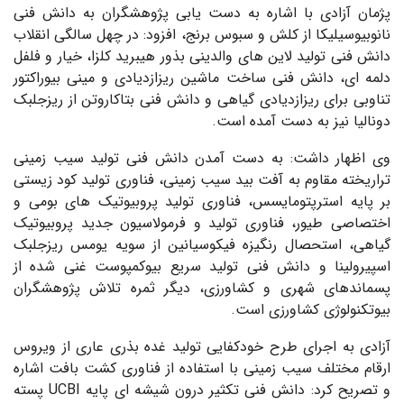
پژمان آزادی با اشاره به دست یابی پژوهشگران به دانش فنی
نانوبیوسیلیکا از کلش و سبوس برنج، افزود: در چهل سالگی انقلاب
دانش فنی تولید لاین های والدینی بذور هیبرید کلزا، خیار و فلفل
دلمه ای، دانش فنی ساخت ماشین ریزازدیادی و مینی بیوراکتور
تناوبی برای ریزازدیادی گیاهی و دانش فنی بتاکاروتن از ریزجلبک
دونالیا نیز به دست آمده است.
وی اظهار داشت: به دست آمدن دانش فنی تولید سیب زمینی
تراریخته مقاوم به آفت بید سیب زمینی، فناوری تولید کود زیستی
بر پایه استرپتومایسس، فناوری تولید پروبیوتیک های بومی و
اختصاصی طیور، فناوری تولید و فرمولاسیون جدید پروبیوتیک
گیاهی، استحصال رنگیزه فیکوسیانین از سویه یومس ریزجلبک
اسپیرولینا و دانش فنی تولید سریع بیوکمپوست غنی شده از
پسماندهای شهری و کشاورزی، دیگر ثمره تلاش پژوهشگران
بیوتکنولوژی کشاورزی است.
آزادی به اجرای طرح خودکفایی تولید غده بذری عاری از ویروس
ارقام مختلف سیب زمینی با استفاده از فناوری کشت بافت اشاره
و تصریح کرد: دانش فنی تکثیر درون شیشه ای پایه UCBI پسته