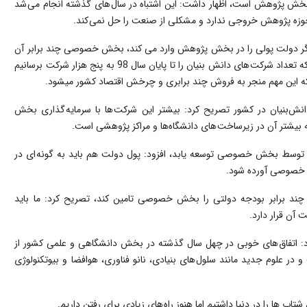
 بخش پژوهش است، اظهار داشت: این اشتباه در سال های گذشته انجام می شد
 حوزه پژوهش خروجی ندارد و مشکلی از صنعت را حل نمی کند.
: اگر دولت پولی را در بخش پژوهش وارد می کند، بخش خصوصی چند برابر آن
را سرمایه گذاری می کند که منجر به محصول می شود و در تلاش هستیم که تعداد شرکت های دانش بنیان را تا پایان سال 98 به پنج هزار شرکت برسانیم
نش‌بنیان در کشور تصریح کرد: بیشتر این شرکت ها با سرمایه گذاری بخش
یشتر آن در زیرساخت های دانشگاه‌ها و مراکز پژوهشی است.
ید توسط بخش خصوصی توسعه یابد، افزود: پول دولت هم باید به گونه ای در
 خصوصی آورده شود.
که چند برابر بودجه دولتی را بخش خصوصی تامین کند، تصریح کرد: ما باید
آن قرار دارد.
می کشور در طول 40 سال گذشته بیان کرد: اتفاق های خوبی در چهل سال گذشته در بخش دانشگاهی و علمی کشور از
وری که تعداد دانشجویان 25 برابر شده است و در علوم جدید مانند سلول های بنیادی، نانو فناوری، هوافضا و بیوتکنولوژی
اب ها را در دنیا داشتیم اما هنوز راه های زیادی برای رفتن داریم.