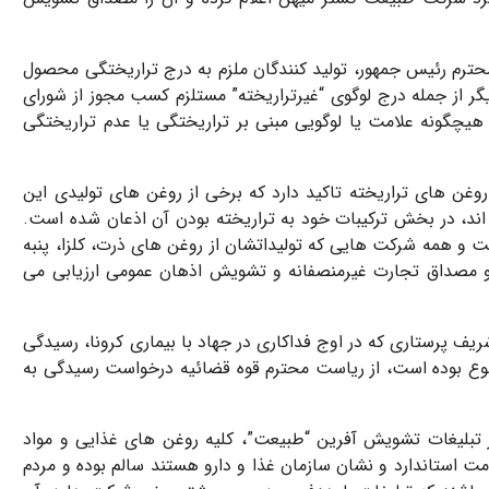
حترم رئیس جمهور، تولید کنندگان ملزم به درج تراریختگی محصول
ر از جمله درج لوگوی “غیرتراریخته” مستلزم کسب مجوز از شورای
چگونه علامت یا لوگویی مبنی بر تراریختگی یا عدم تراریختگی
ن های تراریخته تاکید دارد که برخی از روغن های تولیدی این
 اند، در بخش ترکیبات خود به تراریخته بودن آن اذعان شده است.
 و همه شرکت هایی که تولیداتشان از روغن های ذرت، کلزا، پنبه
ه و مصداق تجارت غیرمنصفانه و تشویش اذهان عمومی ارزیابی می
ف پرستاری که در اوج فداکاری در جهاد با بیماری کرونا، رسیدگی
وضوع بوده است، از ریاست محترم قوه قضائیه درخواست رسیدگی به
ز تبلیغات تشویش آفرین “طبیعت”، کلیه روغن های غذایی و مواد
امت استاندارد و نشان سازمان غذا و دارو هستند سالم بوده و مردم