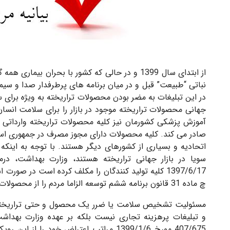
نباتی “طبیعت” قبل و در میان برنامه های پرطرفدار صدا و س
در این تبلیغات به مضر بودن محصولات تراریخته به ویژه برای
جهانی محصولات تراریخته موجود در بازار را برای سلامت انسان 
آموزش پزشکی کشورمان نیز کلیه محصولات تراریخته وارداتی 
صادر می کند. کلیه محصولات دارای مجوز مصرف در جمهوری اسلام
اتحادیه و بسیاری از کشورهای دیگر هستند. با توجه به اینک
1397/6/17 کلیه تولید کنندگان را مکلف کرده است در صو
چ ماده 31 قانون برنامه ششم توسعه الزاما مردم را از محصولات تراریخته مصرفی آگاه کنند.
مسئولیت تشخیص سلامت یا ضرر یک محصول و حتی تراریختگی ی
و تبلیغات پرهزینه تجاری نیست بلکه بر عهده وزارت بهدا
407/675 مورخ 1399/1/6 مراتب اعتراض خود