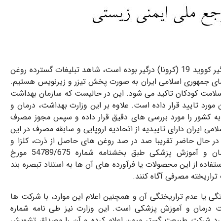
از ابتدای سال 1399 و در حالی که کشور با بحران بیماری همه گیر کووید 19 (کرونا) درگیر بوده است، شاهد تبلیغات گسترده روغن
یمای جمهوری اسلامی ایران به صورت پخش تیزر و زیرنویس هستیم.
 سلامت کودکان تاکید می شود. این در حالیست که سازمان بهداشت
مورد تایید قرار داده است. علاوه بر این وزارت بهداشت، درمان و
به کشور را مورد بررسی های دقیق قرار داده و سپس مجوز مصرف
ی ایران دارای تاییدیه از اتحادیه اروپایی و سابقه مصرف در این
ه در حال حاضر تقریبا صد در صد روغن های حاصل از ذرت، کلزا و
سویا در بازار جهانی تراریخته هستند، وزارت بهداشت، درمان و آموزش پزشکی طبق بخشنامه شماره 54789/675 مورخ
رت استفاده از این محصولات یا فرآورده های آن ها به استناد تبصره بند
ا عدم تراریختگی آن و همچنین اعلام این موارد، با شرکت ها
شت درمان و آموزش پزشکی است. این وزارت نیز طی نامه شماره
 را از این رویکرد شرکت طبیعت گستر میهن اعلام کرده و آن را مصداق تشویش