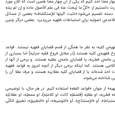
ار معنا اخذ کنیم که یکی از آن چهار معنا همین است که الآن مورد
ت دانستیم از: «
کلُّ ما یُبحَث عنه فی علم الأصول عاده و إن لم ینته
 دسته تقسیم می‌شود:«
تثبت آلیتها للإستکشاف
» بعضی از مسائل
ه قاعده‌ی اصولیه برای استنباطات فقهیه می‌پذیرد. بعضی دیگر چنین
قهیه‌ی کلیه؛ به نظر ما همگی از قسم قضایای فقهیه نیستند. قواعد
وع فقهیه‌ی کلیه هستند (در مقابل فروع فقیه جزئیه) اما بسیاری از
ی عامه‌ی فطریه، یا قضایای عامه‌ی عقلیه هستند. و برخی از آنها از
 ‌هستند. کما اینکه برخی دیگر از آنچه امروز به قواعد فقهیه
ت اخذ شده‌اند یا از قضایای کلیه عقلاییه هستند و عرف عقلا آن را
قهی شناخته می‌شوند.
هیه» از عنوان «قواعد الفقه» استفاده کنیم. در هر حال، با توضیحی
ه فطریه، او عقلیّه (فلسفیّه کانت او کلامیّه)، او سمعیّه، او عقلائیّه
ستنباط»، أو «الإستنتاج»، أو «التوسیط»، أو «التطبیق»، تطبیق الکلّی