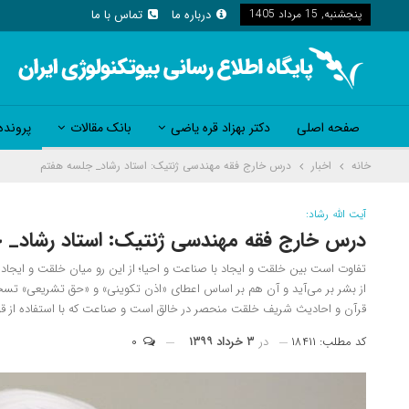
پنجشنبه, 15 مرداد 1405
درباره ما
تماس با ما
صفحه اصلی
دکتر بهزاد قره یاضی
بانک مقالات
پرونده
خانه
اخبار
درس خارج فقه مهندسی ژنتیک: استاد رشاد_ جلسه هفتم
آیت الله رشاد:
درس خارج فقه مهندسی ژنتیک: استاد رشاد_ 
تفاوت است بین خلقت و ایجاد با صناعت و احیا؛ از این رو میان خلقت و ایجاد 
از بشر بر می‌آید و آن هم بر اساس اعطای «اذن تکوینی» و «حق تشریعی» تسخی
قرآن و احادیث شریف خلقت منحصر در خالق است و صناعت که با استفاده از قو
کد مطلب: ۱۸۴۱۱
در
۳ خرداد ۱۳۹۹
۰