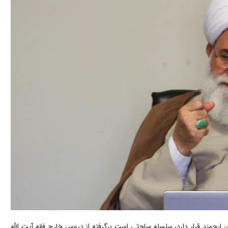
ارجمند قرار دارد، سلسله مباحثی است برگرفته از دروس خارج فقه آیت الله