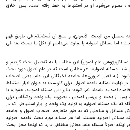
ده ، معلوم می‌شود او در استنباط به خطا رفته است. پس اخلاق
یّه تحصل من البحث الأصولیّ، و یسع أن تُستَخدَم فی طریق فهم
قیّه
» اما مسائل اصولیه را عبارت می‌دانیم از: «
کلّ ما یبحث عنه فی
سائل‌پژوهی علم اصول
) این‌ مطلب را به تفصیل بحث کردیم و
ئل ‌شد. مسئله اصولیه، هر مطلبی است که در علم اصول مورد بحث
نشود. (به تعبیر امروزی‌ها، جامعه نخبگانیِ این علم، یعنی اصحاب
در نهایت بمثابه قاعده اصولی برای کاربست به عنوان ابزار استنباط
قاعده اصولیه قلمداد نمی‌شوند؛ بنابر این مسئله اصولیه، همواره با
که پس از بحث و بررسی اصولی ، بصورت یک واحد روشگانی برای
اه که یک مسئله اصولیه به تولید یک واحد و ابزار استنباطی که در
د. کل مسائل و مباحثی که به طور متعارف، اصحاب اصول و جامعه
ند مسائل اصولیه هستند اما هر مساله مورد بحث قاعده اصولیه
 اینکه اصولاً مسئله علم، معانی مختلفی دارد که اینجا محل بحث