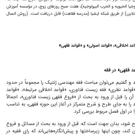
وجیا الحیویه و الحرب البیولوجیه)، هفت صبح روزهای زوج، در مؤسسه آموزش
نلاین) از طریق شبکه ایشیا (مدرسه فقاهت) قابل دریافت است. (روش اتصال
»
عد اخلاقی»، «قواعد اصولی» و «قواعد فقهی
د فقهی» در فقه
و گفتیم: می‌توان مباحث فقه مهندسی ژنتیک را مجموعاً در حدود
 «قواعد نظری» فقه زیست فناوری، «قواعد اخلاقی مرتبط»، «قواعد
آن را قبل از ورود به بحث از «فروع فقهی زیست فناوری»، اجمالاً
د را به جای طرح و شرح متمرکز در آغاز این حوزه فقهی، به تناسب
را در اول فصل مربوط بررسی کرد.
شرح شود، بدان جهت است که: قبل از ورود به بحث از مسائل و فروع
د، چون اینها زیرساختها و پیش‌انگاره‌هایی‌اند که رای فقیه در