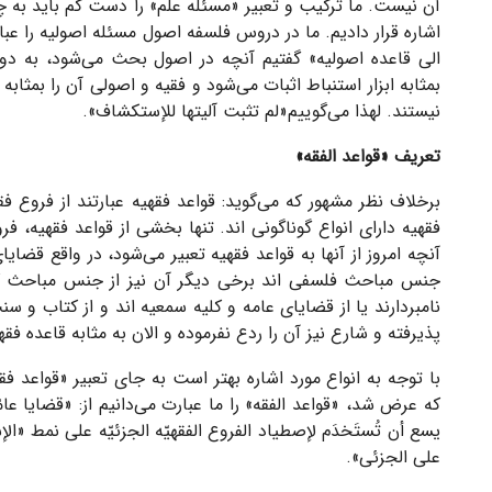
آن نیست. ما ترکیب و تعبیر «مسئله علم» را دست کم باید به چه
اشاره قرار دادیم. ما در دروس فلسفه اصول مسئله اصولیه را عبار
الی قاعده اصولیه
» گفتیم آنچه در اصول بحث می‌شود، به دو
بمثابه ابزار استنباط اثبات می‌شود و فقیه و اصولی آن را بمثاب
نیستند. لهذا می‌گوییم«
لم تثبت آلیتها للإستکشاف
».
تعریف «قواعد الفقه»
برخلاف نظر مشهور که می‌گوید: قواعد فقهیه عبارتند از فروع ف
فقهیه دارای انواع گوناگونی اند. تنها بخشی از قواعد فقهیه، فر
آنچه امروز از آنها به قواعد فقهیه تعبیر می‌شود، در واقع قضایا
جنس مباحث فلسفی اند برخی دیگر آن نیز از جنس مباحث کلامی
نامبردارند یا از قضایای عامه و کلیه سمعیه اند و از کتاب و سن
پذیرفته و شارع نیز آن را ردع نفرموده و الان به مثابه قاعده ف
با توجه به انواع مورد اشاره بهتر است به جای تعبیر «قواعد فق
که عرض شد، «قواعد الفقه» را ما عبارت می‌دانیم از: «
قضایا عامّ
یسع أن تُستَخدَم لإصطیاد الفروع الفقهیّه الجزئیّه علی نمط «الإ
علی الجزئی
».