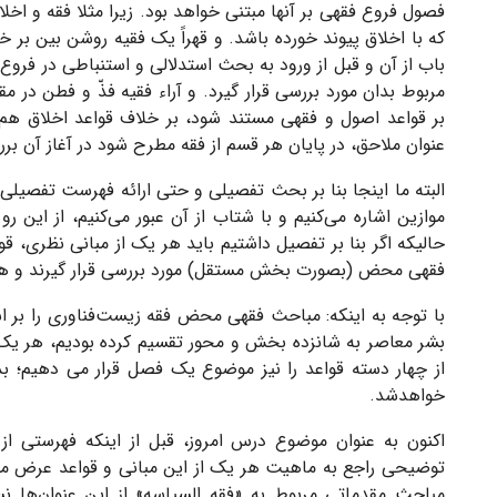
فصول فروع فقهی بر آنها مبتنی خواهد بود. زیرا مثلا فقه و اخ
که با اخلاق پیوند خورده باشد. و قهراً یک فقیه روشن بین بر خل
باب از آن و قبل از ورود به بحث استدلالی و استنباطی در فروع
مربوط بدان مورد بررسی قرار گیرد. و آراء فقیه فذّ و فطن در مق
بر قواعد اصول و فقهی مستند شود، بر خلاف قواعد اخلاق هم ن
عنوان ملاحق، در پایان هر قسم از فقه مطرح شود در آغاز آن بر
البته ما اینجا بنا بر بحث تفصیلی و حتی ارائه فهرست تفصیلی ند
موازین اشاره می‌کنیم و با شتاب از آن عبور می‌کنیم، از این ر
حالیکه اگر بنا بر تفصیل داشتیم باید هر یک از مبانی نظری، قو
فقهی محض (بصورت بخش مستقل) مورد بررسی قرار گیرند و هر
با توجه به اینکه:
مباحث فقهی محض فقه زیست‌فناوری را بر ا
بشر معاصر به شانزده بخش و محور تقسیم کرده بودیم، هر یک 
از چهار دسته قواعد را نیز موضوع یک فصل قرار می دهیم؛
خواهدشد.
اکنون به عنوان موضوع درس امروز، قبل از اینکه فهرستی از 
توضیحی راجع به ماهیت هر یک از این مبانی و قواعد عرض می‌ک
مباحث مقدماتی مربوط به «فقه السیاسه» از این عنوان‌ها ن