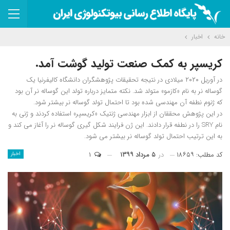
خانه
اخبار
کریسپر به کمک صنعت تولید گوشت آمد.
در آوریل ۲۰۲۰ میلادی در نتیجه تحقیقات پژوهشگران دانشگاه کالیفرنیا یک
گوساله نر به نام «کازمو» متولد شد. نکته متمایز درباره تولد این گوساله نر آن بود
که ژنوم نطفه آن مهندسی شده بود تا احتمال تولد گوساله نر بیشتر شود.
در این پژوهش محققان از ابزار مهندسی ژنتیک «کریسپر» استفاده کردند و ژنی به
نام SRY را در نطفه قرار دادند. این ژن فرایند شکل گیری گوساله نر را آغاز می کند و
به این ترتیب احتمال تولد گوساله نر بیشتر می شود.
کد مطلب: ۱۸۶۵۹
در
۵ مرداد ۱۳۹۹
۱
اخبار