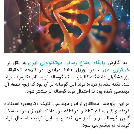
به گزارش
پایگاه اطلاع رسانی بیوتکنولوژی ایران
به نقل از
خبرگزاری مهر
، در آوریل ۲۰۲۰ میلادی در نتیجه تحقیقات
پژوهشگران دانشگاه کالیفرنیا یک گوساله نر به نام «کازمو» متولد
شد. نکته متمایز درباره تولد این گوساله نر آن بود که ژنوم نطفه آن
مهندسی شده بود تا احتمال تولد گوساله نر بیشتر شود.
در این پژوهش محققان از ابزار مهندسی ژنتیک «کریسپر» استفاده
کردند و ژنی به نام SRY را در نطفه قرار دادند. این ژن فرایند شکل
گیری گوساله نر را آغاز می کند و به این ترتیب احتمال تولد
گوساله نر بیشتر می شود.