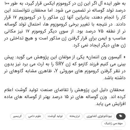
به طور ایده آل اگر این ژن در کروموزم ایکس قرار گیرد، به طور ۱۰۰
درصد تولد گوساله نر تضمین می شود. اما محققان نتوانستند این
کار را انجام دهند، بنابراین آنها ژن مذکور را در کروموزوم ۱۷ قرار
دادند. در نتیجه با تغییر برخی کروموزوم ها، احتمال تولد گوساله
نر از نطقه ۷۵ درصد بود. از سوی دیگر کروموزم ۱۷ نیز مکانی
مناسب و ایمن برای قرار گرفتن ژن مذکور است و هیچ تداخلی در
ژن های دیگر ایجاد نمی کرد.
« آلیسون ون اننمان» یکی از مولفان این پژوهش می گوید: پیش
بینی می کنیم فرزند کازمو که ژن SRY را به ارث می برد نیز بدون
در نظر گرفتن کروموزم های موروثی Y، ظاهری مشابه گاوهای نر
داشته باشد.
محققان دلیل این پژوهش را تقاضای صنعت تولید گوشت اعلام
کرده اند. وزن گوساله های نر ۱۵ درصد بهتر از گوساله های ماده
افزایش می یابد.
بیوتکنولوژی کشاورزی
تراریخته
تولید گوشت
علوم دامی
کریسپر
مهندسی ژنتیک