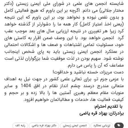
شایسته انجمن های علمی در شورای ملی ایمنی زیستی (دکتر
مختار جلالی) می دانم. اگرچه بر این باورم که هیچ فعالیتی کامل
و بدون نقص نبوده و نخواهد بود، بر این باورم که این نتیجه
(یعنی اخذ امتیاز کامل) کار همه ما را دشوارتر از گذشته خواهد
کرد زیرا هر تغییری در نتیجه ارزیابی سال های بعد موجب عقب
گرد انجمن خواهد بود. با این وصف ضمن اقرار به کاستی های
خود، مسئولیت تمامی اشتباهات و ضعف ها و اشکالات احتمالی
در عملکرد انجمن ایمنی زیستی باید به پای شخص اینجانب
نوشته شود. سهیم بودن در لذت موفقیت شما بزرگواران لذتی است
مضاعف که آن را پاس می دارم.
دست مریزاد، خسته نباشید و خداقوت!
با عزمی جزم تر، برای تعالی علمی کشور در جهت نیل به اهداف
متعالی مندرج درسند چشم انداز نظام در افق 1404 و سایر
منویات مقام معظم رهبری آستین ها را بالا زده و بر حجم و
کیفیت فعالیت ها، خدمات و مطالباتمان خواهیم افزود.
:با تقدیم احترام
برادرتان: بهزاد قره یاضی
ارزیابی عملکرد
انجمن ایمنی زیستی
دکتر بهزاد قره یاضی
رتبه الف