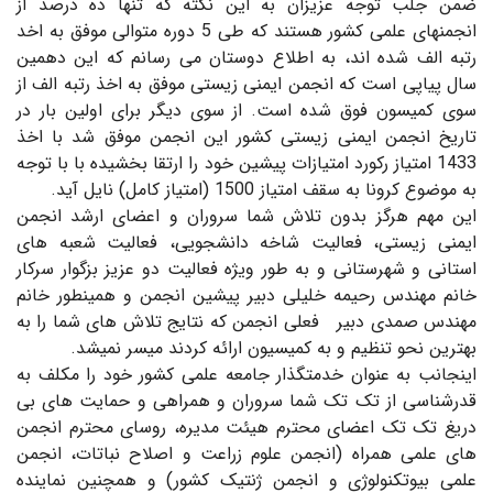
ضمن جلب توجه عزیزان به این نکته که تنها ده درصد از
انجمنهای علمی کشور هستند که طی 5 دوره متوالی موفق به اخد
رتبه الف شده اند، به اطلاع دوستان می رسانم که این دهمین
سال پیاپی است که انجمن ایمنی زیستی موفق به اخذ رتبه الف از
سوی کمیسون فوق شده است. از سوی دیگر برای اولین بار در
تاریخ انجمن ایمنی زیستی کشور این انجمن موفق شد با اخذ
1433 امتیاز رکورد امتیازات پیشین خود را ارتقا بخشیده با با توجه
به موضوع کرونا به سقف امتیاز 1500 (امتیاز کامل) نایل آید.
این مهم هرگز بدون تلاش شما سروران و اعضای ارشد انجمن
ایمنی زیستی، فعالیت شاخه دانشجویی، فعالیت شعبه های
استانی و شهرستانی و به طور ویژه فعالیت دو عزیز بزگوار سرکار
خانم مهندس رحیمه خلیلی دبیر پیشین انجمن و همینطور خانم
مهندس صمدی دبیر فعلی انجمن که نتایج تلاش های شما را به
بهترین نحو تنظیم و به کمیسیون ارائه کردند میسر نمیشد.
اینجانب به عنوان خدمتگذار جامعه علمی کشور خود را مکلف به
قدرشناسی از تک تک شما سروران و همراهی و حمایت های بی
دریغ تک تک اعضای محترم هیئت مدیره، روسای محترم انجمن
های علمی همراه (انجمن علوم زراعت و اصلاح نباتات، انجمن
علمی بیوتکنولوژی و انجمن ژنتیک کشور) و همچنین نماینده