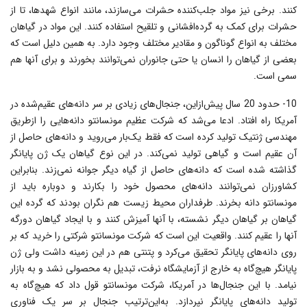
کنند. برخی نیز مواد جلب‌کننده حشرات مى‌سازند، مانند انواع شهدها، تا از
حشرات براى کمک به گرده‌افشانى و تلقیح استفاده کنند. این مواد در گیاهان
مختلف به انواع گوناگون و مقادیر مختلف وجود دارد. به همین دلیل است که
بعضى از گیاهان را انسان یا حتى جانوران نمى‌توانند بخورند و براى آنها هم
سمى است.
10- حدود 20 سال پیش‌از‌این، جنجال‌هاى زیادى بر سر دانه‌هاى عقیم‌شده در
آمریکا راه افتاد. ادعا مى‌شد که شرکت عظیم مونسانتو دانه‌هایى را ازطریق
مهندسى ژنتیک تولید کرده است که فقط یک‌بار مى‌روید و دانه‌هاى حاصل از
آن عقیم است و گیاهى تولید نمى‌کند. در این نوع گیاهان یک ژن پایانگر
گذاشته شده است که دانه‌هاى حاصل از گیاه دیگر جوانه نمى‌زند. بنابراین
کشاورزان نمى‌توانند دانه‌هاى محصول خود را بکارند و دوباره باید از
مونسانتو دانه بخرند. طرفداران محیط زیست هم نگران بودند که گرده این
گیاهان بر گیاهان دیگر نشسته، با آنها آمیزش کنند و با ایجاد گیاهان دورگه
آنها را عقیم کنند. واقعیت این است که شرکت مونسانتو شرکتى را خرید که بر
روى دانه‌هاى پایانگر تحقیق مى‌کرد و پتنتى هم در این زمینه داشت‌ ولى ژن
پایانگر هیچ‌گاه به خارج از آزمایشگاه نرفت، تبدیل به محصولى نشد و به بازار
نیامد. با این جنجال‌ها در آمریکا، شرکت مونسانتو قول داد که هیچ‌گاه به
تولید دانه‌هاى پایانگر نپردازد. به‌این‌ترتیب جنجال بر سر یک فناورى