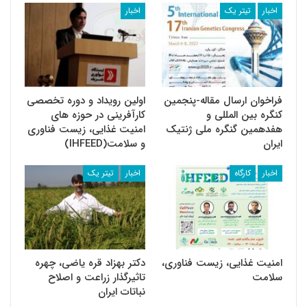
اخبار
تیتر یک
اخبار
فراخوان ارسال مقاله-پنجمین
اولین رویداد و دوره تخصصی
کنگره بین المللی و
کارآفرینی در حوزه های
هفدهمین گنگره ملی ژنتیک
امنیت غذایی، زیست فناوری
ایران
و سلامت(IHFEED)
اخبار
کارگاه
اخبار
تیتر یک
امنیت غذایی، زیست فناوری،
دکتر بهزاد قره یاضی، چهره
سلامت
تاثیرگذار زراعت و اصلاح
نباتات ایران