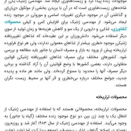
موجودات زنده پیدا کرد و زیست‌فناورى ایجاد شد. مهندسى ژنتیک یکى از
شاخه‌هاى زیست‌فناورى است که در آن با بریدن بخشى از مولکول دى‌ان‌ای
و گذاشتن آن در موجود دیگرى تغییرات اساسى و موروثى در موجود زنده
ایجاد مى‌شود. از مهندسى ژنتیک براى افزایش کمی و کیفی
محصولات
کشاورزى
، غذایى و دارویى از یک سو و کاهش هزینه‌ها و زمان تولید از سوى
دیگر استفاده مى‌شود. دانش‌ورزان بر این عقیده‌اند که غذاهاى تغییریافته
ژنتیکی موجود خطرى بیشتر از غذاهاى معمولى ندارند، ولى هر نوع فراورده
تراریخته پیش از ورود به بازار و مصرف انسان یا جانور باید مطالعه و بررسى
شود. کشورهاى مختلف براى مصرف غذاهاى تغییریافته ژنتیکی قوانین
متفاوتى دارند، بعضى کشورها با وضع قوانینى آن را آزاد گذاشته و برخى
دیگر مصرف آنها را محدود یا ممنوع کرده‌اند. ولى مانند هر ماده و پدیده
جدید، جوامع مختلف درباره بى‌خطرى و اثر آنها بر محیط زیست نگران
هستند.
محصولات تراریخته
محصولات تراریخته، محصولاتی هستند که با استفاده از مهندسی ژنتیک از
انتقال یک یا چند ژن بین دو نوع موجود زنده مختلف (گیاه یا جانور) به
وجود می‌آیند. استفاده از مهندسی ژنتیک از سال ۱۹۸۳ آغاز شد و روزبه‌روز،
به‌ویژه در اصلاح گیاهان غذایى پرمصرف، توسعه پیدا کرد؛ اما تولید تجارى