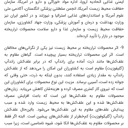
ایمنی غذایی اتحادیه اروپا، اداره مواد خوراکى و دارو در آمریکا، سازمان
حفاظت محیط زیست آمریکا، انجمن سلطنتی پزشکی انگلستان، آکادمی ملی
علوم آمریکا و استانداردهای غذایی استرالیا و نیوزلند و در کشور ایران نیز
وزارت بهداشت و درمان و آموزش پزشکی، وزارت جهاد کشاورزی، سازمان
حفاظت محیط زیست و سازمان غذا و دارو سلامت محصولات تراریخته
موجود در بازار را تأیید کرده‌اند.
9- اثر محصولات تراریخته بر محیط زیست نیز یکى از نگرانى‌های مخالفان
است. اثر این محصولات تراریخته بسیار پیچیده است. گیاهان مقاوم به
علف‌کش‌ها مانند ذرت آماده براى راندآپ که در برابر علف‌کش راندآپ
(گلیفوزیت) مقاوم است به کشاورزان این امکان را مى‌دهد که از علف‌کش
راندآپ به مقدار زیادى استفاده کنند، بدون اینکه به ذرت، حتى وقتى که
جوانه زده است، آسیبى برساند. مزیت این نوع محصولات براى کشاورزان این
است که نیروى کار کمترى مصرف کرده و هزینه‌شان کاهش مى‌یابد. زیان‌هاى
محصولات مقاوم به علف‌کش‌ها این است که باعث افزایش مصرف
علف‌کش‌ها شده و این علف‌کش‌ها به محیط زیست وارد شده و سبب
پیدایش علف‌هاى مقاوم به این علف‌کش‌ها مى‌شود. با‌این‌حال علف‌کش
راندآپ (گلیکوفوزیت) کم‌خطرتر از علف‌کش‌هاى پیشین است. البته اگر فقط
بر محصولات مقاوم به علف‌کش‌ها اتکا شود، شیوه نامناسبى است، زیرا سبب