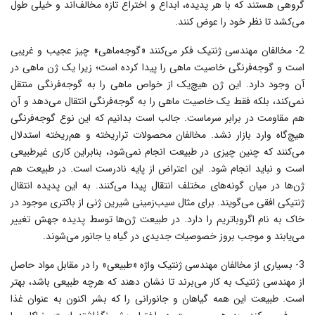
گروهى هستند که با هر پدیده، ابداع و اختراع تازه مخالف‌اند و خیلى طول
مى‌کشد تا نظر خود را عوض کنند.
2- مخالفان مهندسى ژنتیک فکر مى‌کنند «گوجه‌ماهى» چیز عجیب و غریبى
است و گوجه‌فرنگى خاصیت ماهى را پیدا کرده است؛ زیرا یک ژن ماهى در
آن وجود دارد. این ژن هیچ‌یک از خواص ماهى را به گوجه‌فرنگى منتقل
نمى‌کند، بلکه فقط یک خاصیت ماهى را به گوجه‌فرنگى انتقال مى‌دهد و آن
هم مقاومت در برابر سرماست. جالب است بدانیم که این نوع گوجه‌فرنگى
هیچ‌گاه وارد بازار نشد. مخالفان محصولات تراریخته و هم‌ریخته استدلال
مى‌کنند که چنین چیزى در طبیعت انجام نمى‌شود، بنابراین کارى غیرطبیعى
است و نباید انجام شود. این اعتراض از پایه نادرست است. در طبیعت هم
ژن‌ها در میان گونه‌هاى مختلف انتقال پیدا مى‌کنند. به این پدیده انتقال
ژنتیکى افقى مى‌گویند. براى مثال سیب‌زمینى شیرین ژنى از باکترى موجود در
خاک به نام اگروباتریم را دارد. در طبیعت ژن‌ها توسط پدیده جهش تغییر
مى‌یابند و موجب بروز خصوصیات جدیدى در گیاه یا جانور مى‌شوند.
3- بسیارى از مخالفان مهندسى ژنتیک واژه «طبیعى» را در مقابل مواد حاصل
از مهندسى ژنتیک به کار مى‌برند تا نشان دهند که هرچه طبیعى باشد، بهتر
است. طبیعت این همه گیاهان و جانورانى را که بشر اکنون به عنوان غذا