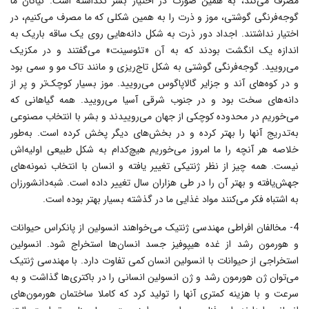
مصرف مى‌کند، به همین صورت در اختیار بشر نگذاشته است. نیاکان ما
گوجه‌فرنگى گوشتى، موز و ذرت را به همین شکلى که ما مصرف مى‌کنیم، در
اختیار نداشتند. اجداد دور ذرت به شکل دانه‌هایى روى یک ساقه باریک به
اندازه یک انگشت بودند که به آن «تئوسینت» مى‌گفتند و در مکزیک
مى‌رویید. گوجه‌فرنگى گوشتى به شکل تاج‌ریزى و مانند تاک مو و سمى بود
و در کوه‌هاى آند و جزایر گالاپاگوس مى‌رویید. موز بسیار کوچک‌تر و پر از
دانه‌هاى سخت بود و در جنوب شرقى آسیا مى‌رویید. همه گیاهانى که
مى‌خوریم در محدوده کوچکى از جهان مى‌روییدند و بشر با انتخاب مصنوعى
به‌تدریج آنها را بهتر کرده و در بخش‌هاى دیگر پخش کرده است. به‌طور
خلاصه هر آنچه را ما امروز مى‌خوریم هیچ‌کدام به شکل طبیعى اولیه‌اش
نیست. همه چیز از نظر ژنتیکى تغییر یافته و انسان با انتخاب نمونه‌هاى
جهش‌یافته و بهتر آن را در طى هزاران سال تغییر داده است. شبه‌دانشورزان
به اشتباه فکر مى‌کنند مواد غذایى ما در گذشته بسیار بهتر بوده است.
4- مخالفان افراطى مهندسى ژنتیک مى‌خواهند انسولین از پانکراس حیوانات
و هورمون رشد از غده هیپوفیز جسد انسان‌ها استخراج شود. انسولین
استخراجى از حیوانات با انسولین انسان کمى تفاوت دارد. با مهندسى ژنتیک
مى‌‌توان ژن هورمون رشد و ژن انسولین انسانى را در باکترى‌ها گذاشت و به
سرعت و با هزینه کمترى آنها را تولید کرد که کاملا ساختمان هورمون‌هاى