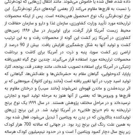
داده شده، فعال شده یا خاموش مى‌شوند. مانند انتقال ژن‌هایى که توت‌فرنگى
را نسبت به قارچ‌ها مقاوم مى‌‌کند (از بعضى گونه‌هاى دیگر توت‌فرنگى). این
نوع توت‌فرنگى یک نوع «محصول هم‌ریخته» است. پس از اینکه محصولات
تراریخته مورد تأیید وزارت کشاورزی، سازمان غذا و دارو و سازمان حفاظت از
محیط زیست آمریکا قرار گرفت، برای اولین‌بار در سال ۱۹۹۶ زمین‌های
کشاورزی در آمریکا زیر کشت این گونه از محصولات رفت و به این ‌ترتیب
کشت و تولید آنها به شکل چشمگیری افزایش یافت. بیش از 90 درصد از
اراضی زیر کشت سویا، پنبه و ذرت در آمریکا برای کاشت و برداشت
محصولات تراریخته مورد استفاده قرار می‌گیرند. چندین نوع گیاه تغییریافته
ژنتیکى در آمریکا براى استفاده تصویب شده‌اند، مانند چغندر قند، یونجه، کلزا،
پاپایا، کدو‌‌حلوایی، گیاهان مقام به حشره‌کش‌ها و علف‌کش‌ها، گیاهانى که
تولید اسید چرب در آنها تغییر یافته است (مانند روغن کانولا)، میوه‌هایى که بر
اثر بریده‌شدن و ماندن قهوه‌اى نمى‌شوند (مانند سیب) و درختان مقاوم به
قارچ‌ها و ویروس‌ها که بعضى از آنها هنوز به مرحله تولید انبوه و تجارتى
نرسیده‌اند و در مراحل مختلف پژوهش هستند. در سال ۱۹۹۹ یک نوع برنج
تراریخته به نام «برنج طلایى» در آمریکا تولید شد. در این برنج ژن‌هاى
تولیدکننده بتاکاروتن که در بدن به ویتامین آ تبدیل مى‌شود، فعال شده بود.
به همین علت رنگ این برنج زرد بود. در جهانى که سالانه 700 هزار کودک
زیر پنج سال دچار کمبود ویتامین آ است و در حدود نیم‌میلیون کودک هر‌ساله