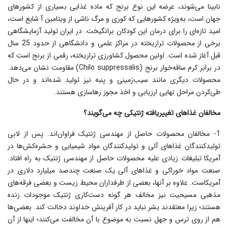
نابینا مى‌شوند، عرضه این نوع برنج که ماده غذایى بسیارى از کشورهاى
جهان است، به‌ویژه کشورهایى که کورى و مرگ ناشى از ویتامین آ شایع است،
امید تازه‌اى را براى درمان این کودکان برانگیخت. در ایران تولید آزمایشگاهی
برخی از محصولات تراریخته در مراکز علمی و دانشگاهی از حدود 25 سال
قبل آغاز شده است. اولین محصول کشاورزی تراریخته، رقمی از برنج است که
در برابر کرم ساقه‌خوار برنج (Chilo suppressalis) مقاومت نشان می‌دهد.
محصولات دیگری مانند سیب‌زمینی و پنبه نیز تولید شده‌اند و در حال
طی‌کردن مراحل نهایی ارزیابی و اخذ مجوز رهاسازی هستند.
مخالفان غذاهاى تغییریافته ژنتیکى چه مى‌گویند؟
1- مخالفان محصولات حاصل از مهندسى ژنتیک فراوان‌اند. پس از لابى
تولیدکنندگان غذاهاى آلى و تولیدکنندگان مواد شیمیایى و حشره‌کش‌ها در
آمریکا تبلیغات زیادى علیه محصولات حاصل از مهندسى ژنتیک به راه افتاد.
صنعت مواد خوراکى و غذاهاى آلى یک صنعت چندصد میلیارد دلارى در
آمریکاست. علاوه بر آنها، بعضى از طرفداران محیط زیست و بعضى فرقه‌هاى
مذهبى مسیحیت نیز مخالف هر گونه دست‌کارى ژنتیک موجودات زنده
هستند؛ زیرا معتقدند بشر نباید در کار آفرینش خداوند دخالت کند. بعضى‌ها
هم از روى ترس و جهل نسبت به موضوع با آن مخالفت مى‌کنند؛ اینها از آن