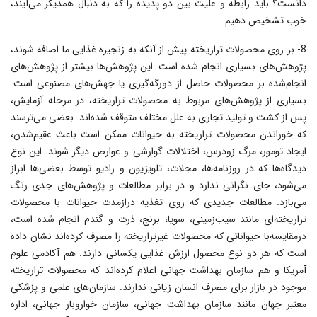
دانست؟ باید رابطه و علیت بین دو پدیده را که به دنبال همدیگر مى‌آیند،
خوب تشخیص دهیم.
8- بر روى محصولات تراریخته پیش از آنکه به زنجیره غذایى ما اضافه شوند،
پژوهش‌هاى بسیارى انجام شده است. این پژوهش‌ها بیشتر از پژوهش‌هاى
انجام‌شده بر محصولات حاصل از دورگه‌گیرى یا جهش‌هاى مصنوعى است.
بسیارى از پژوهش‌هاى مربوط به محصولات تراریخته، در مرحله آزمایش،
پس از کشت و تولید تجارى به علل مختلف متوقف شده‌اند. بعضى مى‌ترسند
که خوراندن محصولات تراریخته به حیوانات ممکن است باعث عقیم‌شدن،
ایجاد تومور، مرگ زودرس، اختلالات گوارشى و عوارض دیگر شوند. این نوع
دیدگاه‌ها که در روزنامه‌ها، مجلات، تلویزیون و رادیو توسط بعضى‌ها ابراز
مى‌شود، جاى نگرانى ندارد و در برابر مطالعات و پژوهش‌هاى جدى رنگ
مى‌بازد. مطالعات جدیدى که روى تغذیه درازمدت حیوانات با محصولات
تراریخته‌اى مانند سیب‌زمینى، سویا، برنج، ذرت و گندم انجام شده است،
درمقایسه‌با حیواناتى که محصولات غیرتراریخته را مصرف کرده‌اند نشان داده
است که هر دو نوع محصول ارزش غذایى یکسانى دارند. هم آکادمى علوم
آمریکا و هم سازمان بهداشت جهانى اعلام کرده‌اند که محصولات تراریخته
موجود در بازار براى مصرف انسان زیانى ندارند. سازمان‌هاى علمى و پزشکى
معتبر جهان مانند سازمان بهداشت جهانی، سازمان خواروبار جهانی، اداره