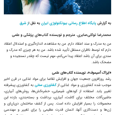
به گزارش
پایگاه اطلاع رسانی بیوتکنولوژی ایران
به نقل ا
ز شرق
محمدرضا توکلى‌صابرى. مترجم و نویسنده کتاب‌های پزشکی و علمی
من به مدرک و سند اعتقاد دارم. من به مشاهده، اندازه‌گیرى و استدلال اعتقاد
دارم که توسط ناظران مستقل تأیید شده باشد. من به هر چیزى که مدرک و
سندى براى آن باشد اعتقاد پیدا مى‌کنم، مهم نیست که چقدر نسنجیده و
مضحک باشد.
«ایزاک آسیموف»، نویسنده کتاب‌هاى علمى
رشد روزافزون جمعیت جهان و افزایش تقاضا برای مواد غذایی در قرن اخیر
موجب شده کشاورزی و مواد غذایی از
کشاورزی سنتی
به کشاورزی پیشرفته
تغییر یابد. استفاده از کودهاى شیمیایى، حشره‌کش‌ها، روش‌هاى آبیارى،
ماشین‌آلات مختلف براى کاشت، آبیارى، برداشت و بسته‌بندى، بازده این
محصولات را بسیار افزایش داده است. پس از کشف ساختمان دى‌ان‌ای و
ژن‌ها و دست‌کارى آنها، انسان قدرت عظیمى را براى تغییر و مهندسى