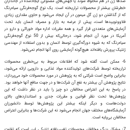
صدها ژن در هم مخلوط شوند یا جهش‌هاى مصنوعى ایجادشده در جانداران
خطرشان بیشتر از محصولات تراریخته است. یک نوع گوجه‌فرنگى سیاه‌رنگ
که از گذاشتن دو ژن گل میمون در آن ایجاد مى‌شود و حاوى مقدارى زیادى
فلاوونوییدها است، پیش از عرضه به بازار و مصرف انسان باید تحت
آزمایش‌هاى متعددى قرار گیرد و همه مقررات اداره مواد خوراکى و دارو در
آمریکا در مورد آن انجام شود، درحالى‌که بیش از 50 نوع گوجه‌فرنگى
سیاه‌رنگ که به شیوه دورگه‌گیرى توسط انسان و بدون استفاده از مهندسى
ژنتیک پرورش یافته‌اند هیچ‌گونه آزمایشى روی آنها انجام نمى‌شود.
6- ممکن است گفته شود که اطلاعات مربوط به بى‌خطرى محصولات
تراریخته توسط شرکت‌هاى تولیدکننده مواد غذایى و دارویى ارائه مى‌شود،
بنابراین واضح است شرکتى که به پژوهش در مورد محصولات خود مى‌پردازد،
نتایج پژوهش آن بیشتر به نفع آن شرکت‌ها و در جهت منافع آنها خواهد بود.
در پاسخ به این اعتراض مخالفان دو چیز را باید در نظر داشت که این
پژوهش‌ها تحت نظر قوانین و مقررات جدى و استانداردهاى بالاى
دولت‌هاست و دیگر اینکه بیشتر این پژوهش‌ها توسط دانشورزان
آزمایشگاه‌هاى مختلف جهان انجام مى‌شود نه این شرکت‌ها و بنابراین اعتراض
مخالفان بى‌پایه است.
7- مشکل بزرگ مخالفان محصولات تغییریافته ژنتیکى این است که تفاوت