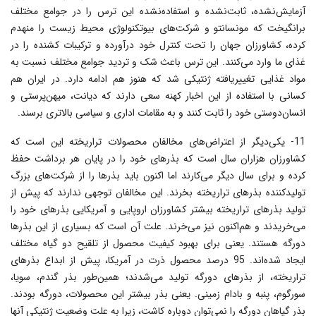
آزمایش‌نشده، ثابت‌نشده و استفاده‌نشده این ترس را در جوامع مختلف
برانگیخت که مونسانتو و شرکت‌هاى بیوتکنولوژى محیط زیست را منهدم
کرده، کشاورزان جهان را تحت کنترل خود درآورده و ترکیبات کشنده را در
غذاى ما وارد مى‌کنند. این ترس باعث شک و تردید جوامع مختلف نسبت به
مواد غذایى تغییریافته ژنتیکی شد که هنوز هم ادامه دارد. در ایران هم
کسانى با استفاده از این اخبار کهنه سعى دارند که دیانت، میهن‌پرستى و
انسان‌دوستى خود را ثابت کنند و به مقامات ادارى و سیاسى بالاترى برسند.
11- یکى‌دیگر از اعتراض‌هاى مخالفان محصولات تراریخته این است که
کشاورزان هزاران سال است که بذرهاى خود را در پایان هر برداشت حفظ
کرده و براى سال دیگر مى‌کارند‌ اما اکنون باید بذرها را از شرکت‌هاى بزرگ
تولیدکننده بذرهاى تراریخته بخرند. این مخالفان توجهى ندارند که پیش از
تولید بذرهاى تراریخته بیشتر کشاورزان اروپایى و آمریکایى بذرهاى خود را
مى‌خریدند و هم‌اکنون نیز مى‌خرند. علت آن است که بسیارى از این بذرها
دورگه هستند. یعنى براى بهبود کیفیت محصول از تلقیح دو گیاه مختلف
ایجاد شده‌اند. 95 درصد محصول ذرت در آمریکا، پیش از ابداع بذرهاى
تراریخته، از بذرهاى دورگه تولید مى‌شدند؛ همین‌طور بذر گندم، سویا،
سورگوم، پنبه و بادام زمینى. یعنى بذر بیشتر این محصولات، دورگه بودند.
بذر گیاهان دورگه را نمى‌توان دوباره کاشت، زیرا به علت وضعیت ژنتیکى آنها