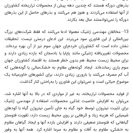
بذرهاى دورگه هستند که چندین دهه پیش از محصولات تراریخته کشاورزان
از آنها استفاده مى‌کردند و هنوز هم مى‌کنند و بذرهاى حاصل از این بذرهاى
دورگه را نمى‌توانستند سال بعد بکارند.
13- مخالفان مهندسى ژنتیک معمولا ادعا می‌کنند که فقط شرکت‌هاى بزرگ
بین‌المللى از این فناورى سود مى‌برند. این ادعاى درستى نیست. تحقیقات
نشان داده است که کشاورزان خرده‌پاى جهان سوم نیز از آن بهره برده‌اند.
محصولات تغییریافته ژنتیکى مانند پاپایا‌ یا بادمجان که بازده زیادى دارند و
براى محیط زیست محیط هم بدون خطر هستند به اقتصاد کشاورزان جهان
سوم یارى رسانده‌اند. ایجاد گونه‌هاى مقاوم به خشک‌سالى یا گونه‌هایى که
آب کم مصرف مى‌کنند‌ یا بارورى زیادى دارند، براى کشورهاى خاورمیانه یک
موضوع حیاتى است و نمى‌توان این فناورى را به‌راحتى کنار گذاشت.
از فواید محصولات تراریخته، به غیر از مواردی که در بالا به آنها اشاره شد،
می‌توان به افزایش خاصیت غذایى محصولات، استفاده از مهندسى ژنتیک
براى تثبیت نیتروژن توسط خود گیاه به جاى تأمین نیتروژن گیاه با کودهاى
شیمیایى که هزینه زیاد و اثرهایى بر روى محیط زیست دارد، تقویت فتوسنتز
گیاهانى که فتوسنتز ضعیفى دارند و افزایش بازده آنها و ایجاد گیاهان مقاوم
به خشکى، مقاوم به آفات و مقاوم به سرما اشاره کرد. همه آنها به وفور