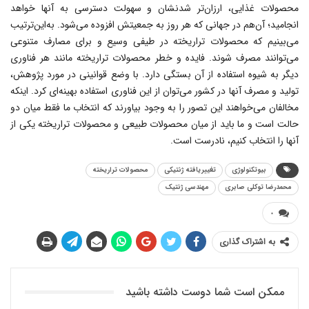
محصولات غذایى، ارزان‌تر شدنشان و سهولت دسترسى به آنها خواهد
انجامید؛ آن‌هم در جهانى که هر روز به جمعیتش افزوده مى‌شود. به‌این‌ترتیب
مى‌بینیم که محصولات تراریخته در طیفی وسیع و براى مصارف متنوعى
مى‌توانند مصرف شوند. فایده و خطر محصولات تراریخته مانند هر فناورى
دیگر به شیوه استفاده از آن بستگى دارد. با وضع قوانینى در مورد پژوهش،
تولید و مصرف آنها در کشور مى‌توان از این فناورى استفاده بهینه‌ای کرد. اینکه
مخالفان مى‌خواهند این تصور را به وجود بیاورند که انتخاب ما فقط میان دو
حالت است و ما باید از میان محصولات طبیعى و محصولات تراریخته یکى از
آنها را انتخاب کنیم، نادرست است.
بیوتکنولوژی
تغییریافته ژنتیکی
محصولات تراریخته
محمدرضا توکلی صابری
مهندسی ژنتیک
۰
به اشتراک گذاری
ممکن است شما دوست داشته باشید