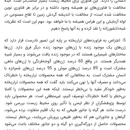
انسانى را دارند. این فناورى براى محیط زیست بسیار مناسب‌تر است. البته
مخالفت با فناورى‌هاى نو همیشه وجود داشته و در برابر هر فناورى نوین
مخالفت شده است؛ از مخالفت با اندیشه گردش زمین تا لقاح مصنوعى در
لوله آزمایش و این هراس همیشه با ما خواهد بود. مهم این است که نظریات
شبه‌دانشورزانه را نقد کرده و به آنها پاسخ دهیم.
5- اعتراض به فراورده‌هاى تراریخته بر پایه این تصور نادرست قرار دارد که
ژن‌هاى یک موجود زنده با ژن‌هاى موجود زنده دیگر فرق دارد. ژن‌ها
ساختارهاى شیمیایى هستند که در موجود زنده یافت مى‌شوند و بسیار شبیه
همدیگر هستند. در واقع 60 درصد ژ‌ن‌هاى گوجه‌فرنگى با ژن‌هاى ماهى
مشترک است و 89 درصد ژ‌ن‌هاى موش و 95 درصد ژن‌هاى شمپانزه با
انسان مشترک است. به مخالفانى که همه محصولات تراریخته را خطرناک
مى‌دانند و مصرف آنها را نهى مى‌کنند باید گفت که همه محصولات تراریخته
به‌طور خودکار مفید یا بى‌خطر نیستند. اینکه همه این محصولات را کاملا
بى‌خطر یا کاملا خطرناک توصیف کنیم، غیرمنطقى است. هر محصولى باید
توسط پژوهشگران از نظر ایمنى یا تأثیر روى محیط زیست بررسى شود.
درست مانند هر گیاه یا جانور طبیعى که به یک اقلیم متفاوت برده مى‌شود،
گیاهان و جانورانى هم که به‌طور طبیعى پرورش مى‌یابند، بى‌خطر نیستند.
محصولات حاصل از دورگه‌گیرى دو گیاه و دو جانور مختلف باعث مى‌شود