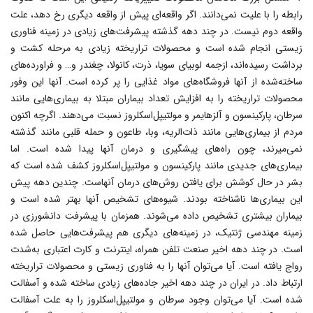
رابطه را با علیت نمى‌دانند. اگر واقعه‌اى پیش از واقعه دیگرى رخ دهد، علت
واقعه دوم نیست. در چند دهه گذشته پیشرفت‌هاى زیادى در زمینه فناورى
زیستى انجام شده است و محصولات تراریخته زیادى به مرحله کشت و
برداشت رسیده‌اند، ازجمه لوبیاى سویا، ذرت، کانولا، چغندر و… و فراورده‌هاى
ساخته‌شده از آنها فروشگاه‌هاى مواد غذایى را پر کرده است. آنها این وفور
محصولات تراریخته را به افزایش تعداد بیماران مبتلا به بیماری‌هایى مانند
سرطان، پارکینسون و آلزهایمر و مولتیپل‌اسکلروز نسبت مى‌دهند. اگرچه اکنون
مردم از بیماری‌هایى مانند ذات‌الریه، وبا، طاعون و حمله قلبى مانند گذشته
نمى‌میرند، چون راه‌هاى پیشگیرى و درمان آنها پیدا شده است. اما
بیمارى‌هاى جدیدى مانند پارکینسون و مولتیپل‌اسکلروز کشف شده است که
بشر در حال کوشش براى یافتن روش‌هاى درمان آنهاست. چندین دهه پیش
این بیمارى‌ها ناشناخته بودند. شیوه‌هاى تشخیص آنها بهتر شده است و
بیماران بیشترى تشخیص داده مى‌شوند. همزمان با پیشرفت دانشورزى در
زمینه مهندسى ژنتیک، در زمینه‌هاى دیگرى هم پیشرفت‌هایى حاصل شده
است. در چند دهه اخیر صنعت تلفن همراه، اینترنت و کارت اعتبارى به‌شدت
رواج یافته است. آیا مى‌توان آنها را به فناورى زیستى و محصولات تراریخته
ارتباط داد. در ایران در چند دهه اخیر جاده‌هاى زیادى ساخته شده و آسفالت
شده است. آیا مى‌توان وجود سرطان و مولتیپل‌اسکلروز را به علت آسفالت