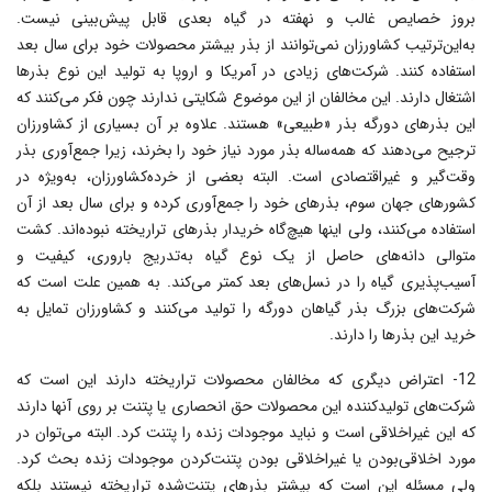
بروز خصایص غالب و نهفته در گیاه بعدى قابل پیش‌بینى نیست.
به‌این‌ترتیب کشاورزان نمى‌توانند از بذر بیشتر محصولات خود براى سال بعد
استفاده کنند. شرکت‌هاى زیادى در آمریکا و اروپا به تولید این نوع بذرها
اشتغال دارند. این مخالفان از این موضوع شکایتى ندارند چون فکر مى‌کنند که
این بذرهاى دورگه بذر «طبیعى» هستند. علاوه بر آن بسیارى از کشاورزان
ترجیح مى‌دهند که همه‌ساله بذر مورد نیاز خود را بخرند، زیرا جمع‌آورى بذر
وقت‌گیر و غیراقتصادى است. البته بعضى از خرده‌کشاورزان، به‌ویژه در
کشورهاى جهان سوم، بذرهاى خود را جمع‌آورى کرده و براى سال بعد از آن
استفاده مى‌کنند، ولى اینها هیچ‌گاه خریدار بذرهاى تراریخته نبوده‌اند. کشت
متوالى دانه‌هاى حاصل از یک نوع گیاه به‌تدریج بارورى، کیفیت و
آسیب‌پذیرى گیاه را در نسل‌هاى بعد کمتر مى‌کند. به همین علت است که
شرکت‌هاى بزرگ بذر گیاهان دورگه را تولید مى‌کنند و کشاورزان تمایل به
خرید این بذرها را دارند.
12- اعتراض دیگرى که مخالفان محصولات تراریخته دارند این است که
شرکت‌هاى تولیدکننده این محصولات حق انحصارى یا پتنت بر روى آنها دارند
که این غیراخلاقى است و نباید موجودات زنده را پتنت کرد. البته مى‌توان در
مورد اخلاقى‌بودن یا غیراخلاقى بودن پتنت‌کردن موجودات زنده بحث کرد.
ولى مسئله این است که بیشتر بذرهاى پتنت‌شده تراریخته نیستند‌ بلکه