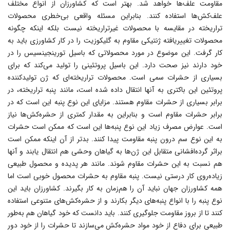
مقاومت علف‌ها خواهد شد. بهتر است که کشاورزان از انواع مختلف
علف‌کش‌ها استفاده کنند. بنابراین مسئله واقعى بى‌خطرى محصولات
تراریخته در مقایسه با محصولات غیرتراریخته نیست بلکه اینکه چگونه
محصولات تغییریافته ژنتیکى مقاوم به گلیکوزیت را در کار کشاورزى باید به
کار گرفت. این موضوع در مورد محصولاتى که باسیل تورینجینسیس را در
خود دارند نیز صحت دارد. این باسیل پروتئینى را تولید مى‌کند که براى
بسیارى از حشرات سمى است. محصولات تراریخته‌اى که ژن تولیدکننده
پروتئین این باکترى به آنها انتقال داده شده است، مانند پنبه تراریخته، در
برابر بسیارى از حشرات مقاوم هستند. مزایاى این نوع پنبه این است که در
برابر حشرات مقاوم است و بنابراین به مقدار کمترى از حشره‌کش‌ها نیاز
است. عوارض مصرف زیاد این نوع پنبه‌ها این است که ممکن است حشرات
به این نوع سم درون پنبه مقاومت پیدا کنند. بدتر از آن اینکه ممکن است
براثر گرده‌افشانى متقابل این ژن‌ها به گیاهان وحشى هم انتقال یابند و آنها
هم نسبت به این حشرات مقاوم شوند. مانند هر پدیده و محصول طبیعى
زیاده‌روى کار درستى نیست. پنبه مقاوم به حشرات محصول خوبى است اما
همه کشاورزان جهان نباید آن را هم‌زمان به کار بگیرند. کشاورزان باید این
نوع پنبه را با انواع پنبه‌هاى دیگر بکارند و از حشره‌کش‌هاى متنوعى استفاده
کنند تا از بروز مقاومت جلوگیرى کنند. باید دانست که خود گیاهان هم به‌طور
طبیعى براى دفاع از خود مواد حشره‌کش مى‌سازند تا حشرات را از خود دور