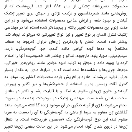
محصولات تغییریافته ژنتیکى از سال ۱۹۹۴ آغاز شد. قرن‌هاست که از
روش‌هایی مانند هیبریداسیون و ترکیب نژادی و جهش برای تغییر ژنتیک
گیاهان و بهبود طعم و ارزش غذایی محصولات استفاده مى‌شود و در این
مدت ژنوم این محصولات تغییر یافته و پیچیده‌تر شده است؛ اما در مهندسى
ژنتیک کنترل انسان بر نوع تغییر و نیز انواع تغییراتى که مى‌تواند ایجاد کند،
بیشتر شده است. انسان با واردکردن ژن‌های فراوان (مربوط به صفات
مختلف) به ده‌ها گونه گیاهی مانند گندم، جو، گوجه‌فرنگی، ذرت،
سیب‌زمینی، سویا، پنبه، مارچوبه، تنباکو و چغندر قند خصوصیت آنها را اصلاح
کرده یا بهبود داده و موفق به تولید انبوه موادی مانند روغن‌های خوراکی،
موم‌ها، چربی‌ها و نشاسته‌ها شده است که در شرایط عادی به مقدار بسیار
جزئی تولید مى‌شدند. علاوه بر افزایش بازده محصولات کشاورزى، موفق به
کنترل آفات زیستی بدون استفاده از حشره‌کش‌ها و نیز تکثیر و پرورش
گونه‌های حاوى ژن‌های مقاوم به نمک و با قابلیت رشد و تکثیر در مناطق
سخت بیابانی شده است. مهندسى ژنتیک در موجودات زنده به دو صورت
انجام مى‌شود؛ یا ژن از گونه دیگرى در آن موجود زنده گذاشته مى‌شود، مانند
گذاشتن ژن مقاوم به سرما از ماهى به گوجه‌فرنگى تا آن را نسبت به سرما
مقاوم کند؛ این نوع گوجه‌فرنگى یک «محصول فراریخته» است. یا انتقال
ژن‌ها در درون همان گونه انجام مى‌شود. در این حالت بعضى ژن‌ها تغییر