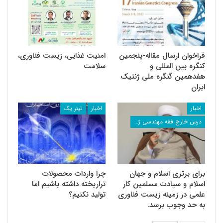
فراخوان ارسال مقاله-پنجمین
امنیت غذایی، زیست فناوری،
کنگره بین المللی و
سلامت
هفدهمین گنگره ملی ژنتیک
ایران
اخبار
اخبار
تیتر یک
درس خارج فقه مهندسی ژنتیک استاد رشاد
برای برتری اسلام و جهان
چرا واردات محصولات
اسلام و سیادت مسلمین کار
تراریخته داشته باشیم اما
علمی در زمینه زیست فناوری
تولید نکنیم؟
به حد وجوب برسد.