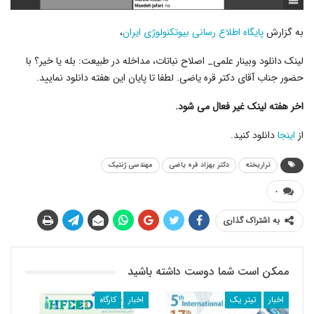
به گزارش
پایگاه اطلاع رسانی بیوتکنولوژی ایران
،
لینک دانلود وبینار علمی_ اصلاح نباتات، مداخله در طبیعت: بله یا خیر؟ با
حضور جناب آقای دکتر قره یاضی. لطفا تا پایان این هفته دانلود نمایید.
اخر هفته لینک غیر فعال می شود.
از
اینجا
دانلود کنید.
تراریخته
دکتر بهزاد قره یاضی
مهندسی ژنتیک
۰
به اشتراک گذاری
ممکن است شما دوست داشته باشید
اخبار
تیتر یک
اخبار
کارگاه