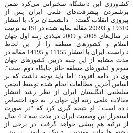
کشاورزی این دانشگاه سخنرانی می‌کرد ضمن
برشمردن پیشرفت‌های علمی ایران پس از
پیروزی انقلاب گفت: " دانشمندان ترک با انتشار
19310 و 20693 مقاله نمایه شده در
ISI
به ترتیب
در سال‌های 2008 و 2009 میلادی رتبه اول جهان
اسلام و کشورهای منطقه را از این لحاظ
داراست. ایران با انتشار 11155 و 14195 مقاله در
مدت مشابه از این جنبه دربین کشورهای جهان
سوم و کشورهای منطقه حائز جایگاه دوم است".
وی در ادامه افزود: "اما باید توجه داشت که بر
اساس آخرین مطالعات انجام شده توسط انجمن
سلطنتی انگلستان ایران از نظر رشد انتشار
مقالات علمی رتبه اول جهان را به خود اختصاص
داده است". او نتیجه گیری کرد که "در صورت
استمرار این وضعیت ایران در مدت سه تا 4 سال
از ترکیه هم پیشی خواهد گرفت. در برخی از
رشته ها مانند مهندسی ژنتیک و ایمنی زیستی