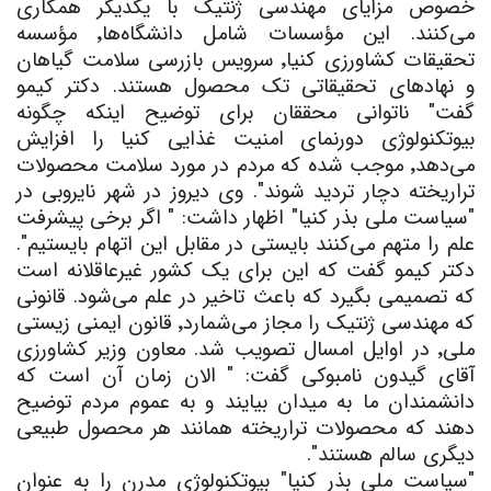
خصوص مزایای مهندسی ژنتیک با یکدیگر همکاری
می‌کنند. این مؤسسات شامل دانشگاه‌ها٬ مؤسسه
تحقیقات کشاورزی کنیا٬ سرویس بازرسی سلامت گیاهان
و نهادهای تحقیقاتی تک محصول هستند. دکتر کیمو
گفت" ناتوانی محققان برای توضیح اینکه چگونه
بیوتکنولوژی دورنمای امنیت غذایی کنیا را افزایش
می‌دهد٬ موجب شده که مردم در مورد سلامت محصولات
تراریخته دچار تردید شوند". وی دیروز در شهر نایروبی در
"سیاست ملی بذر کنیا" اظهار داشت: " اگر برخی پیشرفت
علم را متهم می‌کنند بایستی در مقابل این اتهام بایستیم".
دکتر کیمو گفت که این برای یک کشور غیرعاقلانه است
که تصمیمی بگیرد که باعث تاخیر در علم می‌شود. قانونی
که مهندسی ژنتیک را مجاز می
شمارد٬ قانون ایمنی زیستی
ملی٬ در اوایل امسال تصویب شد. معاون وزیر کشاورزی
آقای گیدون نامبوکی گفت: " الان زمان آن است که
دانشمندان ما به میدان بیایند و به عموم مردم توضیح
دهند که محصولات تراریخته همانند هر محصول طبیعی
دیگری سالم هستند".
"سیاست ملی بذر کنیا" بیوتکنولوژی مدرن را به عنوان