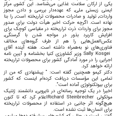
یکی از ارکان سلامت غذایی می‌شناسد. این کشور٬ مرکز
ایمنی زیستی ملی٬ که عهده‌دار بررسی و دادن مجوز
واردات٬ تولید و صادرات محصولات تراریخته است٬ را بنا
نهاده است. اگرچه حرکت اخیر هیأت دولت برای صدور
مجوز برای واردات ذرت تراریخته در مقیاسی کوچک برای
افزایش کاربرد بذور در مواجه شدن با گرسنگی٬
عکس‌العمل‌هایی را هم از طرف گروه‌های مخالف
فناوری
های نو به‌همراه داشته است. هفته آینده آقای
Sally Kosgei
وزیر کشاورزی کنیا بخشنامه و آیین نامه
اجرایی را در مورد آمادگی کشور برای محصولات تراریخته
ارائه خواهد کرد.
دکتر کیمو همچنین گفته است: " پیشنهادی که من از
تمامی این مؤسسات دریافت کرده‌ام اینست که کشور
برای بیوتکنولوژی آماده است".
اخیرا در یک توجیه رسانه‌ای در نایروبی٬ دانشمند ژنتیک
مولکولی
Richard Steinbrecher
اعلام کرد که تا کنون
هیچ‌گونه اثر جانبی در استفاده از محصولات تراریخته
برای انسان‌ها ثبت نشده است.
گفتنی است در حالی که کشورهای پیشرفته ده
ها میلیون