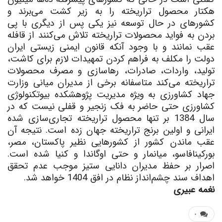
هکتار محصول تراریخته را به زیر کشت می
برند و
کشورهای در حال توسعه نیز یکی پس از دیگری با پی
بردن به فواید محصولات تراریخته تلاش می
کنند از قافله
عقب نمانند و با وجود آنکه قانون ایمنی زیستی ایران
دولت را مکلف به فراهم کردن تمهیدات لازم برای کاشت،
تولید، واردات، صادرات، رهاسازی و مصرف محصولات
تراریخته می‌کند متاسفانه برخی از مدیران میانی وزارت
جهاد کشاورزی به ویژه مدیریت پژوهشکده بیوتکنولوژی
کشاورزی حتی حاضر به فک زنجیر و قفلی نیست که در
سال 1384 بر تنها محصول تراریخته تجاری
سازی شده
ایرانی و اولین برنج تراریخته جهان زده است. نتیجه آن
عقب ماندن کشور از کشورهایی نظیر پاکستان، مصر،
بورکینافاسو، میانمار و حتی اوگاندا و کنیا شده است.
اصرار بر حفظ مدیران دانایی ستیز موجب عدم تحقق
اهداف سند چشم‌انداز نظام در افق 1404 خواهد شد.
نغمه عبیری
۰