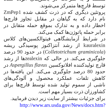
توسط قارچ‌ها متمرکز می‌شوند.
پروتئین دیگری که در ذرت کشف شده
ZmPep1
نام دارد که به گیاهان در مقابل تجاوز قارچ‌ها
اخطار داده و به تدارک بموقع حمله متقابل در
برابر حمله پاتوژن‌ها کمک می‌کند.
در شرایط آزمایشگاهی فیتوالکسین‌های کلاس
kauralexin
از رشد آنتزاکنوز پوسیدگی ریشه
(
Colletotrichum graminicola
) در حدود 90 درصد
جلوگیری می‌کند. در حالی که
zealexin
ها از رشد
قارچ تولیدکننده افلاتوکسین
Aspergillus flavus
در
حدود 80 درصد جلوگیری می‌کند. این یافته‌ها در
کاهش تلفات عملکرد محصول و آلودگی‌های
ناشی از سموم تولید شده توسط قارچ‌ها برای
کشاورزان ذرت بسیار مهم است.
برای جزئیات بیشتر از سایت زیر دیدن فرمایید.
http://www.ars.usda.gov/News/docs.htm?