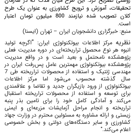
روشنی تصریح کرد: این طرح میان مدت که در سازمان
تحقیقات، آموزش و ترویج کشاورزی به عنوان یک طرح
کلان تصویب شده نیازمند 800 میلیون تومان اعتبار
است
.
منبع: خبرگزاری دانشجویان ایران – تهران (ایسنا)
نظریه
: "
مرکز اطلاعات بیوتکنولوژی ایران
اگرچه تولید
انبوه هر نوع محصول تراریخته‌ای در دوره مدیریت فعلی
پژوهشکده نامحتمل و بعید است و در واقع مدیریت
پژوهشکده بیوتکنولوژی مهمترین عامل پس‌رفت ایران در
مهندسی ژنتیک و استفاده از محصولات تراریخته طی 7
سال گذشته محسوب می‌شود اما مرکز اطلاعات
بیوتکنولوژی از ورود بازیگران جدید و تقاضا و علاقمندی
برای توسعه و استفاده از محصولات تراریخته استقبال
می‌کند و آمادگی کامل خود را برای تامین بذر پنبه
تراریخته و انجام مراحل آزمایشات مزرعه‌ای و ایمنی
زیستی و ارائه مشاوره به مسئولین محترم در وزارت جهاد
کشاورزی و سایر دستگاه‌های دولتی و بخش خصوصی
اعلام می‌کند."