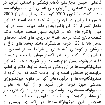
فاضلی، رییس مرکز ملی ذخایر ژنتیکی و زیستی ایران، در
خصوص شناسایی و گزارش بین المللی این میکروارگانیسم
جدید گفت: تا کنون 9200 گونه باکتری از بیش از 2000
جنس باکتریایی در کره زمین شناخته شده است که این
مقدار کمتر از 1% کل باکتری‌های عالم حیات است در این
میان باکتری‌های که در شرایط بسیار سخت حیات مانند
غلظت بالای نمک در حد اشباع در دریاچه‌های نمک، دماهای
بسیار بالا تا 120 درجه سانتیگراد مانند چشمه‌های داغ و
جوشان و کوه‌های آتشفشانی و شرایط بسیار اسیدی یا
قلیایی زندگی کنند و به آنها اکستریموفیل یا سختی دوست
گفته می‌شود، بسیار مهم هستند. زیرا شرایط سختی که این
میکروارگانیسم‌ها در آن زندگی می‌کنند شرایط حاکم بر اغلب
فرآیندهای صنعتی است و این باعث شده که این گروه از
میکروارگانیسم‌ها و فرآورده‌های آنها در مقوله بیوتکنولوژی
صنعتی مورد توجه قرار گیرند و از آنها به عنوان
میکروارگانیسم‌هایی با توانمندی خاص در تولید ترکیباتی نظیر
آنزیم‌ها، رنگیزه‌ها و ترکیبات دارویی مختلف یاد شود.
همچنین این میکروارگانیسم‌ها در پاکسازی زیستی و