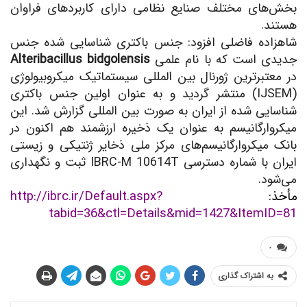
بخش‌های مختلف صنایع نظامی دارای کاربردهای فراوان
هستند.
شاهزاده فاضلی افزود: جنس باکتری شناسایی شده جنس
جدیدی است که با نام علمی
Alteribacillus bidgolensis
در معتبرترین ژورنال بین المللی سیستماتیک میکروبیولوژی
(
IJSEM
) منتشر گردید و به عنوان اولین جنس باکتری
شناسایی شده از ایران به صورت بین المللی گزارش شد. این
میکروارگانیسم به عنوان یک ذخیره ارزشمند هم اکنون در
بانک میکروارگانیسم‌های مرکز ملی ذخایر ژنتیکی و زیستی
ایران با شماره دسترسی
IBRC-M 10614T
ثبت و نگهداری
می‌شود.
مأخذ:
http://ibrc.ir/Default.aspx?
tabid=36&ctl=Details&mid=1427&ItemID=81
۰
به اشتراک گذاری