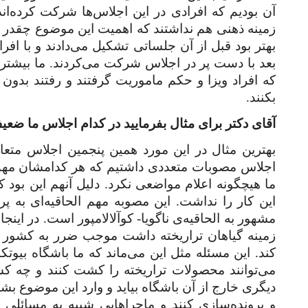
آن بودیم که افرادی در این اجلاس‌ها شرکت کرده‌اند
زمینه ذهنی هم نداشتند که اهمیت این موضوع چقدر زیا
بهتر بود قبل از آن جلساتی تشکیل می‌دادند و با اف
بعد با دست پر در اجلاس شرکت می‌کردند. ما بیشتر 
که افراد ویزا و حکم ماموریت گرفتند و رفتند بدون
بکنند.
آقای دکتر برای مثال بفرمایید در کدام اجلاس ما ض
بهترین مثال در این مورد همین پنجمین اجلاس متعاه
اجلاس مصوبات متعددی داشتیم که هر کدامشان مهم ه
ما هیچگونه اعلام مواضعی نکرد. دلیل آنهم این بود ک
این کار را نداشت. این مصوبه مهم الحاقیه‌ای به
مشهور به الحاقیه‌ی ناگویا- کوآلالامپور است. در این
زمینه گیاهان تراریخته داشت موجب ضرر به کشور 
کند. این مسئله مثل این می‌ماند که ما باشگاه بیوت
می‌توانند محصولات تراریخته را کشت کنند و چه کس
دیگری خارج از آن باشگاه بیاید و وارد این موضوع بشود
و پرونده‌سازی کنند و ماجراهایی شبیه به مسائلی ک