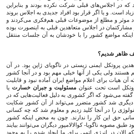
 که در اجلاس‌های قبلی شرکت نکرده بودند و بنابراین
د است. و یا اگر قرار بود افراد جدیدی به اجلاس بروند
راد موثر و مطلع از موضوعات قبلی هم‌فکری می‌کردند و
مشارکتمان در اجلاس متعاهدین قبلی به اینصورت بوده
 اینکه مواضع کشور را با خودشان به آن جلسات منتقل
عیف ظاهر شدیم؟
دین پروتکل ایمنی زیستی در ناگویای ژاپن بود. در آن
ستند ولی یکی از آنها خیلی مهم بود و در آنجا کشور
ه آن هیات برای اعلام مواضع ایران آماده نبود و قابلیت
 پروتکل است تحت عنوان
مسئولیت و جبران خسارت
یا
جا گفته می‌شود که اگر کشوری به دلیل فعالیت‌هایی که در
دیگری شد کشور متضرر می‌تواند از آن کشور شکایت
کنولوژی را در آنجا کلید زدیم و معلوم شد که چه کسانی
انی حق این کار را ندارند. چون به محض اینکه کشور
 طبق مصوبه ناگویا- کوالالامپور دیگران می‌توانند بیایند
ه الان در انرژی اتمی برای ما ایجاد شده را به وجود