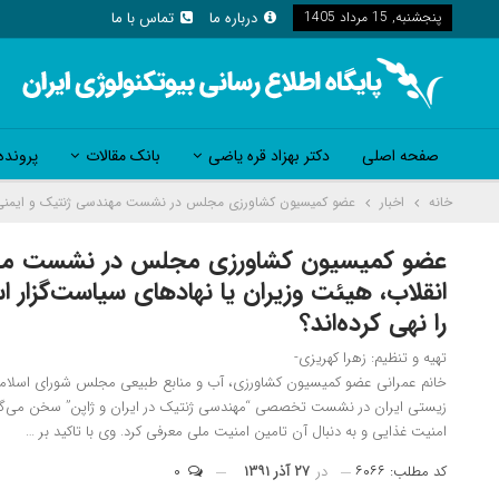
پنجشنبه, 15 مرداد 1405
درباره ما
تماس با ما
صفحه اصلی
دکتر بهزاد قره یاضی
بانک مقالات
پرونده
خانه
اخبار
عضو کمیسیون کشاورزی مجلس در نشست مهندسی ژنتیک و ایمنی زیستی
عضو کمیسیون کشاورزی مجلس در نشست مهندس
انقلاب، هیئت وزیران یا نهادهای سیاست‌گزار 
را نهی کرده‌اند؟
تهیه و تنظیم: زهرا کهریزی-
خانم عمرانی عضو کمیسیون کشاورزی، آب و منابع طبیعی مجلس شورای اسلامی 
زیستی ایران در نشست تخصصی “مهندسی ژنتیک در ایران و ژاپن” سخن می‌گفت، کش
امنیت غذایی و به دنبال آن تامین امنیت ملی معرفی کرد. وی با تاکید بر …
کد مطلب: ۶۰۶۶
در
۲۷ آذر ۱۳۹۱
۰