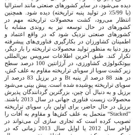
دیده می‌شود، در سایر کشورهای صنعتی مانند استرالیا
(با 5/99٪ در تولید پنبه تراریخته) دیده شود. همچنین
انتظار می‌رود، کشت محصولات تراریخته مهم در
کشورهای در حال توسعه نیز به روندی مشابه با
کشورهای صنعتی نزدیک شود که در واقع اعتماد و
اطمینان کشاورزان در بکارگیری فناوری‌های پیشرفته
روز دنیا به منظور تولید محصولات تراریخته را بار دیگر،
تکرار کند. طبق آخرین اطلاعات سرویس بین‌المللی
بیوتکنولوژی کشاورزی، در آرژانتین 100 درصد سطح
زیر کشت سویا از سویای تراریخته مقاوم به علف کش،
در هند 88 درصد از پنبه
Bt
و در برزیل 83 درصد از
سویای تراریخته پوشیده شده است. پیش بینی می‌شود
برزیل و به دنبال آن چین، بزرگترین گردانندگان پذیرش
محصولات زیست فناوری جهانی در سال 2013 باشند.
برزیل در حال حاضر، برای اولین بار، سویای تراریخته
“Stacked”
متحمل به
علف کش‌ها و مقاوم به آفات را
تصویب کرده است که تجاری سازی آن می‌تواند در
اواخر سال 2012 یا اوایل سال 2013 زمانی که در