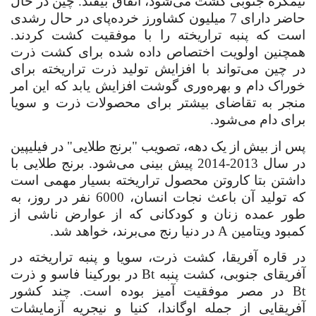
نیمکره جنوبی کشت می‌شود، اتفاق بیفتد. چین در حال
حاضر دارای 7 میلیون کشاورز خرده‌پای در حال رشدی
است که پنبه تراریخته را با موفقیت کشت کردند.
همچنین اولویت اختصاص داده شده برای کشت ذرت
در چین می‌تواند با افزایش تولید ذرت تراریخته برای
خوراک دام و بهره‌وری گوشت افزایش یابد که این امر
منجر به تقاضای بیشتر برای محصولات ذرت و سویا
برای دام می‌شود.
پس از بیش از یک دهه، تصویب "برنج طلایی" در فیلیپین
در سال 2013-2014 پیش بینی می‌شود. برنج طلایی با
داشتن بتا کاروتن محصول تراریخته بسیار مهمی است
که
تولید آن باعث نجات انسان، 6000 نفر در روز، به
طور عمده زنان و کودکانی که از عوارض ناشی از
کمبود ویتامین
A
در دنیا رنج می‌برند، خواهد شد.
در قاره آفریقا، کشت ذرت، سویا و پنبه تراریخته در
آفریقای جنوبی، کشت پنبه
Bt
در بورکینا فاسو و ذرت
Bt
در مصر موفقیت آمیز بوده است. چند کشور
آفریقایی از جمله اوگاندا، کنیا و نیجریه آزمایشات