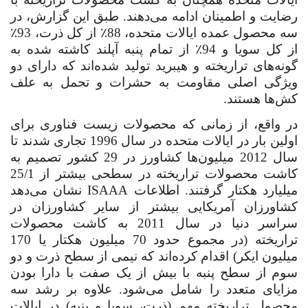
رضایت و اطمینان ادامه می‌دهند. طبق این گزارش، در
سه محصول عمده ایالات متحده، 88٪ از کل ذرت، 93٪
از کل سویا و 94٪ از تمام پنبه آپلند کاشته شده به
گونه‌های تراریخته و هیبرید تولید شده‌اند که دارای دو
ویژگی اصلی مقاومت به حشرات و تحمل به علف
کش‌ها هستند.
در واقع، از زمانی که محصولات زیست فناوری برای
اولین بار در ایالات متحده در سال 1996 تجاری شدند تا
سال 2012 میلیون‌ها کشاورز در 29 کشور تصمیم به
کاشت محصولات تراریخته در سطحی بیشتر از 25/1
میلیارد هکتار گرفتند. اطلاعات
ISAAA
نشان
می‌دهد
کشاورزان آمریکایی بیشتر از سایر کشاورزان در
سراسر دنیا در سال 2011 به کاشت محصولات
تراریخته (در مجموع حدود 70 میلیون هکتار یا 170
میلیون ایکر) اقدام کرده‌اند که نیمی از سطح ذرت و دو
سوم از سطح پنبه با بیش از یک صفت با دارا بودن
مزایای متعدد را شامل می‌شود. علاوه بر رشد سه
محصول تراریخته مهم (ذرت، سویا و پنبه) در ایالات