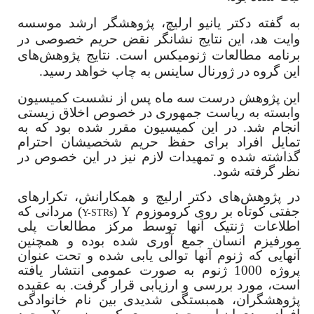
به گفته دکتر یانیو ارلیچ، پژوهشگر ارشد موسسه
وایت هد، این نتایج نشانگر نقض حریم خصوصی در
برنامه مطالعات ژنومیکس است. نتایج پژوهش‌های
این گروه در ژورنال ساینس به چاپ خواهد رسید.
این پژوهش درست سه ماه پس از نشست کمیسیون
وابسته به ریاست جمهوری در خصوص اخلاق زیستی
انجام شد. در این کمیسیون مقرر شده بود که به
تمایل افراد برای حفظ حریم شخصیشان احترام
گذاشته شده و تمهیدات لازم نیز در این خصوص در
نظر گرفته شود.
در پژوهش‌های دکتر ارلیچ و همکارانش، تکرارهای
جفتی کوتاه بر روی کروموزوم
Y
(
) مردانی که
Y-STRs
اطلاعات ژنتیک آنها توسط مرکز مطالعات پلی
مورفیزم انسان جمع آوری شده بوده و همچنین
آنهایی که ژنوم آنها توالی یابی شده و تحت عنوان
پروژه 1000 ژنوم به صورت عمومی انتشار یافته
است، مورد بررسی و ارزیابی قرار گرفت. به عقیده
پژوهشگران، همبستگی شدیدی بین نام خانوادگی