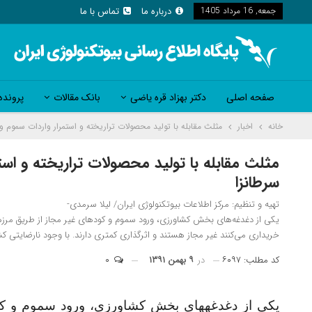
جمعه, 16 مرداد 1405
درباره ما
تماس با ما
صفحه اصلی
دکتر بهزاد قره یاضی
بانک مقالات
پرونده
خانه
اخبار
مثلث مقابله با تولید محصولات تراریخته و استمرار واردات سموم و 
مثلث مقابله با تولید محصولات تراریخته و است
سرطانزا
تهیه و تنظیم: مرکز اطلاعات بیوتکنولوژی ایران/ لیلا سرمدی-
یکی از دغدغه‌های بخش کشاورزی، ورود سموم و کودهای غیر مجاز از طریق مرزها
خریداری می‌کنند غیر مجاز هستند و اثرگذاری کمتری دارند. با وجود نارضایتی ک
کد مطلب: ۶۰۹۷
در
۹ بهمن ۱۳۹۱
۰
یکی از دغدغه­های بخش کشاورزی، ورود سموم و کو