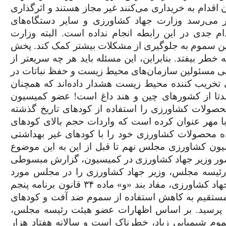
دام به خریداری می‌کنند غیر مجاز هستند و اثرگذاری
ظر می‌رسد وزارت جهاد کشاورزی و سایر دستگاه‌های
 جدی در این رابطه انجام نداده است. البته وزارت
 این سموم به جلوگیری از مشکلات بیشتر کمک کند. پخش
ر بیفتد. بنابراین، این مسئله باید هر چه سریعتر از
ی مسئولین سازمان‌های محیط زیست و حفظ نباتات در
تخریب کننده محیط زیست هشدار داده‌اند که همچنان
دتا از کشورهای چین و هند داغ است! عضو کمیسیون
صولات کشاورزی را استفاده از کودهای تاریخ گذشته
با مهر عنوان کرده است که واردات حجم بالای کودهای
 محصولات کشاورزی خود را با کودهای غیر بهداشتی
یون کشاورزی مجلس نهم تا قبل از این به این موضوع
حضور وزیر جهاد کشاورزی در کمیسیون، گزارش مبسوطی
 رئیسه مجلس، وزیر جهاد کشاورزی را در مجلس مورد
خطاب قرار داد و از او در این زمینه که چرا وزارت جهاد کشاورزی، مفاد بند «و» ماده ۳۴ قانون برنامه پنجم
 مستقیم به کاهش استفاده از سموم ضد آفت و کودهای
 پرسید
.
بر اساس اظهارات عضو هیئت رئیسه مجلس،
م شیمیایی زیاد، خطرناک است و سالانه هفتاد هزار