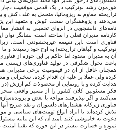
دستاوردهای درخور تقدیر آنها مانند کلون‌های بیانی د
هورمون رشد نوترکیب در یک قدمی موفقیت دچار شبی
تراریخته مقاوم به ریزومانیا، متحمل به علف کش و ب
می‌دهند و پژوهشگران سخت کوش و متعهد این پژوه
نامه‌های دانشجویی در انزوای تحمیلی به انتشار مقال
کارنامه مدیران فعلی را ساخته است، نشانگر توان ا
فناوری است
.
این نقیصه غیربخشودنی است، زیرا
نوترکیب و گیاهان تراریخته) به اوج خود رسیدند و م
آن به مدیران معدود اما حاکم بر این حوزه از فناور
باعث تحول شگرفی در تولید فناوری‌های زیستی می‌شو
همچنان غافل از آن در قیمومیت برخی مدیرانی هست
کرده ولی عملا بر علیه آن اقدام کرده، سخنرانی و مصاح
هدایت کرده و با رونمایی از محصولات کم ارزش (در 
فکر مسئولین کلان کشور را از مسیر واقعی منحرف
می‌کنند و اگر نپذیرفتند مواجه با بغض و پرونده‌سا
فناوری زیرکانه هشدارهای دلسوزان و نقد صریح آنها 
تلاش کرده‌اند با ایراد انواع تهمت‌های سیاسی و مو
دعوت به خاموشی کنند
.
امید آن که این بیانیه مسئو
نموده و خسارت بیشتر در این حوزه که یقینا امنیت 