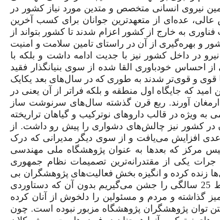
مین نیروی انسانی متخصص و متدین مورد نیاز کشور در
 عالی، عده‌ای از متعهد‌ترین جوانان برای کسب آخرین
اوری به خارج از کشور اعزام شدند تا کشور بتواند از
ر و بهره‌گیری از آن در راستای تامین سلامت و امنیت
یرو در داخل کشور نیز با جدیت ادامه داشت و بلکه با
ز احساس خودباوری القا شده از سوی بنیانگذار فقید
قوی و قوی‌تر شدند به طوری که در سال‌های بعد یکایک
ین امید که جایگاه اول منطقه و بلکه فراتر از آن یعنی در
رمغان آورند.
ربع قرن گذشته سال‌های سرنوشت ساز
 ویژه در قالب داروهای نوترکیب و گیاهان تراریخته
 در کشور نیز چالش‌های دشواری را پیش رو داشت. از
دی افزایش می‌یافت و از سوی دیگر مدیرانی که درک
یس مرکز که بعدها به عنوان پژوهشگاه ملی مهندسی
 جرات یکی از مقتدرانه‌ترین تصمیمات نظام جمهوری
ل‌ها زنده کرده و انگیزه بخش فعالیت‌های پژوهشگران بی
ادعا در طول این 25 سال بوده است. اما اکنون فقط 25 سالگی را جشن می‌گیریم بدون آن که دستاوردی
یز گذاشته و مردم و مسئولین را دلخوش از آنان کرده
شتن توان پژوهشگران پژوهشگاه مزبور نبوده است. چون