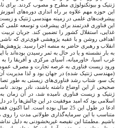
ژنتیک و بیوتکنولوژی مطرح و مصوب کردند. برای تا
این حوزه مهم علاوه بر راه اندازی دوره‌های آموزش
پیشرفت‌های علمی در زمینه مهندسی ژنتیک و زیست فن
این فناوری قدرتمند برای پیشرفت و توسعه علمی کشو
غذایی، استقلال کشور را تضمین کند. جریان تربیت ن
اهدافی روشن و با عقبه پژوهشی قوی‌تری که ناشی ا
انقلاب و رهبری حاضر به منصه اجرا رسید. پژوهش‌ها 
به بار نشسته‌ و یا در حال به ثمر رسیدن بوده‌اند با ا
غرب آسیا، خاورمیانه، آسیای مرکزی و آفریقا را به ا
ورود زیست فناوری به عرصه تجارت و مصرف عمومی به
(مهندسی ژنتیک شده) در جهان بود و لذا مدیریت آن
یک سو، شتاب رشد فناوری‌های زیستی به طور تصاع
صحیحی از این اوضاع داشته باشند، نادر بودند.
تاس
ژنتیک و زیست فناوری نامیده شد، در آن زمان به
اسلامی بود که امید موفقیت در این چالش‌ها را در د
متناسب با این سرمایه‌گذاری طولانی مدت را روی م
باشیم
.
مطمئنا این نقیصه غیربخشودنی به دلیل ندا