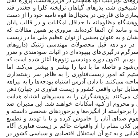
اروهای نوترکیب آنها همچنان در فریزر‌هاست، پروژه کلان
خون شد، بذرهای گیاهان ترایخته کلزا و چغندر قند
یماری‌های قارچی در یخچال‌ها قوه نامیه خود را از دست
شگاه مظلومانه با حداقل امکانات و در قالب پایان
ه و مانند آن اکتفا کرده‌اند. مروری بر همین مقالات که
یشان و به عنوان بخشی از توان عظیم ملی ما در زیست
 در دو دهه قبل محصولات مهندسی ژنتیک (داروهای
ا سرگرم درگیری‌های بیهوده‌ای در اثبات سودمندی و ضرر
ی بودیم. اکنون دوره مهندسی ژنوم‌ها آغاز شده است که
د و فاصله ما با دنیا را بیشتر و بیشتر می‌کند. اما
یم که امور زیست‌فناوری را به ظاهر سر رشته‌داری
به می‌کنند. با دادن آدرس اشتباه بودجه‌ها را به بیراهه
مقابل توان واقعی کشور و زیست فناوری در جهان) ذهن
 می‌کنند.
پژوهشگران را به مسیرهای اشتباه هدایت
زی و محروم از کلیه امکانات خواهند شد. این مدیران ضد
را برخواسته از انگیزه‌ها و برخوردهای شخصی دانسته و
هوم صدای آنان را خاموش کرده و یا با تهدید و تطمیع
لین کلان نظام را از واقعیات حاکم بر زیست فناوری آگاه
غذایی و به تبع آن استقلال اقتصادی و سیاسی کشور در