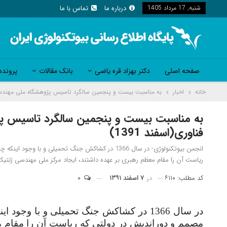
شنبه, 17 مرداد 1405
درباره ما
تماس با ما
صفحه اصلی
دکتر بهزاد قره یاضی
بانک مقالات
پرونده
خانه
اخبار
به مناسبت بیست و پنجمین سالگرد تاسیس پژوهشگاه ملی مهندسی ژ
به مناسبت بیست و پنجمین سالگرد تاسیس پ
فناوری(اسفند 1391)
انجمن بیوتکنولوژی- در سال 1366 در کشاکش جنگ تحمیل
ریاست آن را مقام معظم رهبری بر عهده داشتند، ایجاد مرکز ملی مهندسی ژنت
کد مطلب: ۶۱۱۰
در
۷ اسفند ۱۳۹۱
۰
در سال 1366 در کشاکش جنگ تحمیلی و با و
مصمم و دوراندیش در دولتی که ریاست آن را مقام م