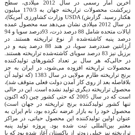
آخرین آمار رسمی در سال 2012 میلادی، سطح
زیرکشت محصولات تراریخته جهان به 170/3 ‌میلیون
هکتار رسید. گزارش
USDA (
وزارت کشاورزی آمریکا)،
در سال 2012 میلادی نشان می‌دهد سه محصول عمده
ایالات متحده شامل
88 درصد
ذرت، 93‌درصد سویا و 94
درصد پنبه کاشته‌شده از نوع تراریخته هستند. در
آرژانتین صد‌درصد سویا، در هند 88 درصد پنبه و در
برزیل نیز 83 درصد سویای کاشته‌شده تراریخته هستند.
در حالی‌که هر سال بر تعداد کشورهای تولیدکننده
محصولات تراریخته افزوده می‌شود، در ایران به جز
برنج تراریخته طارم مولایی در سال 1383 (که تولید آن
بلافاصله بعد از روی کار آمدن دولت فعلی متوقف شد)،
محصول تراریخته دیگری تولید نشده است. این در حالی
است که در سال 2005 که حتی کشور چین (که اکنون
تنها کشور تولیدکننده برنج تراریخته در جهان است)
محصول خود را به بازار عرضه نکرده بود، نام ایران به
عنوان اولین تولیدکننده این محصول حیاتی، در مراکز
معتبر بین‌المللی ثبت شده بود. پروژه تولید پنبه
تراریخته نیز خیلی زودتر از پاکستان آغاز شده بود که با