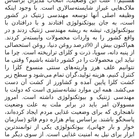
هستیم!؟ علت این وضعیت، انتخاب مدیران براساس
ملاک‌هایی غیراز شایسته‌سالاری است. با وجود اینکه
وظیفه اصلی آنها توسعه مهندسی ژنتیک در کشور
است، به جان بیوتکنولوژی افتادند و با درافتادن با
بیوتکنولوژی، تیشه به ریشه مهندسی ژنتیک زدند و در
واقع کشور را به واردات محصولات وابسته‌تر کردند.
هم‌اکنون بیش از 90‌درصد روغن دنیا، روغن استحصالی
از پنبه دانه، سویا، ذرت و کلزای تراریخته است. چرا ما
نباید این محصولات را در کشور داشته باشیم؟ وقتی ما
نتوانیم علف هرز واریته‌های سنتی منسوخ کلزا را
کنترل کنیم، هزینه تولید،‌گران تمام می‌شود و سطح زیر
کشت کلزا پایین آمده و کشاورز از کشت آن دست
می‌کشد. همه این موارد نشانه‌ستیزی است که دولت با
مهندسی ژنتیک و بیوتکنولوژی داشته است. امروز
مسوولان امر باید در برابر ملت به علت وضعیت
ناهنجاری که برای وضعیت غذایی مردم ایجاد کرده‌اند،
پاسخگو باشند. براساس پیام ‌هزاره دوم فائو (سازمان
خوار و بار جهانی)، بیوتکنولوژی یکی از توانمندترین
ابزار برای نیل به امنیت غذایی است. از سوی دیگر ما