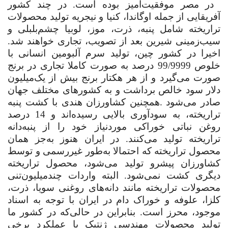
در مصر موفقیت‌آمیز بوده است. در چند کشور
آفریقایی از جمله اوگاندا، کنیا و نیجریه تولید محصولات
تراریخته شامل پنبه، ذرت، موز، لوبیا چشم‌بلبلی و
سیب‌زمینی شیرین بعد از تصویب، تجاری خواهند شد.
اخیرا در کشور چین، تولید سرم آلبومین انسانی با
خلوص 99/9999 ‌درصد به صورت کاملا تجاری در برنج
صورت می‌گیرد و از هر هکتار برنج بیش از یک‌‌میلیون
دلار سود خالص برداشت و به کشورهای مختلف جهان
صادر می‌شود
.
همچنین کشاورزان هندی با کشت پنبه
تراریخته، به سودآوری بالایی رسیده‌اند و 14 درصد
روغن نباتی خوراکی موردنیاز خود را از پنبه‌دانه
تراریخته تولید می‌کنند. در ایران هنوز به‌جز همان
محصول تراریخته که احتمالا به‌طور غیررسمی و توسط
کشاورزان پیشرو تولید می‌شود، محصول تراریخته
دیگری کشت نمی‌شود. البته واردات چند‌میلیون‌تنی
محصولات تراریخته مانند دانه‌های روغنی سویا، ذرت،
کلزا، علوفه و خوراک دام در ایران با توجه به اسناد
موجود، محرز است. بنابراین در حالی‌که در کشور ما
تولید محصولات مهندسی ژنتیک با عملکرد برخی