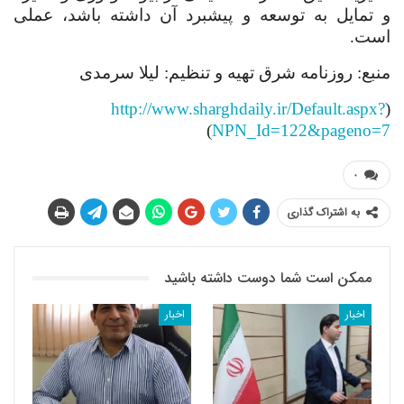
و تمایل به توسعه و پیشبرد آن داشته باشد، عملی
است
.
منبع: روزنامه شرق
تهیه و تنظیم: لیلا سرمدی
http://www.sharghdaily.ir/Default.aspx?
(
)
NPN_Id=122&pageno=7
۰
به اشتراک گذاری
ممکن است شما دوست داشته باشید
اخبار
اخبار