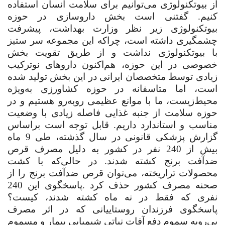
از بیوتکنولوژی می‌توانیم برای سلامت انسان استفاده
کنیم. گفتنی است بخش داروسازی در حوزه
بیوتکنولوژی زیر نظر وزارت بهداشت، پیشرفت
چشمگیری داشته است، چراکه این مجموعه سر ستیز
با بیوتکنولوژی نداشت و از طریق تقویت بخش
خصوصی در این حوزه، هم‌اکنون داروهای نوترکیب
زیادی توسط متخصصان ایرانی در این بخش تولید شده
است، اما متاسفانه در حوزه کشاورزی به‌ویژه
محیط‌زیست، ما با موانع عظیمی روبه‌رو هستیم و در
حوزه سلامت از جنبه غذایی فاصله زیادی با وضعیت
مناسب و استاندارد داریم. قابل توجه است براساس
گزارش پزشکی قانونی در سال گذشته، طی 9 ماه
بیش از 240 نفر در کشور به دلیل مصرف قرص
ضدآفت برنج کشته شدند. در حالی‌که با کشت
محصولات تراریخته، می‌توان قرص ضدآفت برنج را از
صحنه مصرف کشور حذف کرد
.
پاسخگوی این 240
نفری که فقط در نه ماه کشته شدند، کیست؟
پاسخگوی فرزندان روستاییانی که در اثر مصرف
بی‌رویه سموم دفع آفات نباتی شیمیایی بیمار و مسموم