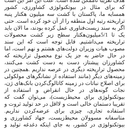
هدف تقریبا ناممکن شده است. علت این امر این است
که برای مثال در بیوتکنولوژی کشاورزی، کشور
همسایه ما، پاکستان با کشت سه‌‌ میلیون هکتار پنبه
تراریخته رتبه اول منطقه را از آن خود کرده است. حتی
اگر به سند زیست‌فناوری عمل کرده بودند، ما الان باید
یک تا 5/1‌میلیون‌هکتار سطح زیر کشت محصولات
تراریخته می‌داشتیم. قابل توجه است که این سند
مصوب هیات وزیران دولت‌های هشتم و نهم است، اما
در حال حاضر به جز یک نوع محصول تراریخته که
کشاورزان پیشتاز، دست به دست کشت می‌کنند،
محصول تراریخته دیگری در عرصه نداریم
.
همچنین در
زمینه‌های دیگر (مانند استفاده از نشانگرهای مولکولی
برای اصلاح نباتات در زمینه کاتالوگ‌کردن بانک‌های ژن،
نجات گونه‌های در حال انقراض و استفاده از
بیوتکنولوژی برای محیط‌زیست)، می‌توان گفت که
تقریبا دستمان خالی است و لااقل در حد تولید ثروت و
استفاده تجاری، چیزی برای عرضه‌کردن نداریم.
متاسفانه مسوولان محیط‌زیست، جهاد کشاورزی و
بیوتکنولوژی در کشور، به جای اینکه دغدغه تولید و