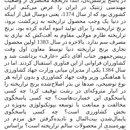
در پاسخ پرسش‌تان، ابتدا تاریخچه مختصری از وضعیت
مهندسی ژنتیک در ایران را عرض می‌کنم. ایران
کشوری بود که از سال 1374، یعنی دوسال قبل از اینکه
در دنیا یک وجب محصول تراریخته به زیرکشت برود،
برنج تراریخته را برای تولید انبوه آماده کرده بود، برنج
تراریخته طارم مولایی مقاوم به آفت‌کش که نیازی به
مصرف سم ندارد. بالاخره در سال 1383 اولین محصول
تجاری برنج تراریخته دنیا توسط معاون اول وقت
رییس‌جمهور جناب آقای دکتر «عارف» برداشت شد و
کشاورزان فراوانی از این فناوری استقبال کردند. اما در
سال 1384 یکی از مدیران میانی وزارت جهاد کشاورزی
با هماهنگی وزیر وقت جهاد کشاورزی و بدون ارایه هر
نوع توضیحی، صدها تن بذر اصلاح‌شده برنج تراریخته را
در انبار متروکه‌ای در رشت توقیف کرد! چه کسی
پاسخگوی این خسارت‌هاست؟ چه کسی پاسخگوی
مخالفت و ممانعت با توسعه بیوتکنولوژی به‌ویژه در
بخش کشاورزی است؟ چه کسی پاسخگوی
پایمال‌شدن بیت‌المال و نادیده‌گرفتن حق مردم در
بهره‌مندی از محصولات سالم تراریخته است؟ براساس