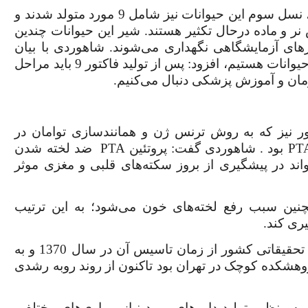
شاهوردی افزود: با تولد شنگول و منگول و ادامه راه، نسل سوم این حیوانات نیز شامل 9 مورد متولد شدند و
 2 روش همانندسازی و عادی و در 2 جنس نر و ماده درحال تکثیر هستند. شیر این حیوانات چندین
رهای آزمایشگاهی نگهداری می‌شوند.
شاهوردی با بیان
پس از تولید فاکتور 9 باید مراحل
رمان و آموزش پزشکی دنبال می‌کنیم
.
 نیز که به روش ترنس ژن و همانندسازی توامان در
PT
بود
.
شاهوردی گفت: پروتئین
PTA
ضد لخته شدن
اند در پیشگیری از بروز سکته‌های قلبی و مغزی موثر
چنین سبب رفع لخته‌های خون می‌شود؛ به این ترتیب
ری کند.
فعالیت‌های پژوهشگاه رویان به عنوان یکی از مراکز تحقیقاتی کشور از زمان تاسیس آن در سال 1370 و به
شکده کوچک در تهران بود تاکنون از روند روبه رشدی
ه منظور تولید داروهای مورد نیاز بیماری‌های مختلف،