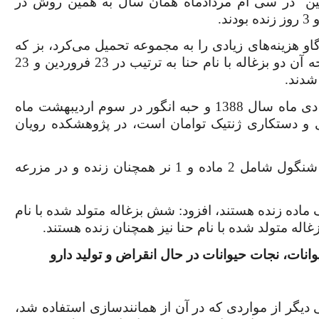
در سی ام مردادماه همان سال به همین روش در
او هزینه‌های زیادی را به مجموعه تحمیل می‌کرد، بز که
وضعیت شیردهی بهتری داشت، انتخاب شد و در نتیجه آن دو بزغاله با نام حنا به ترتیب در 23 فروردین و 23
.
وی ادامه داد: بزغاله‌های شنگول، منگول در نوزدهم دی ماه سال 1388 و حبه انگور در سوم اردیبهشت ماه
ازی و دستکاری ژنتیک توامان است، در پژوهشکده رویان
به گفته شاهوردی، شنگول مرده است اما فرزندان شنگول شامل 2 ماده و 1 نر همچنان زنده و در مزرعه
ک ماده زنده هستند، افزود: شش بزغاله متولد شده با نام
زغاله متولد شده با نام حنا نیز همچنان زنده هستند
.
گر از مواردی که در آن از همانندسازی استفاده شد،