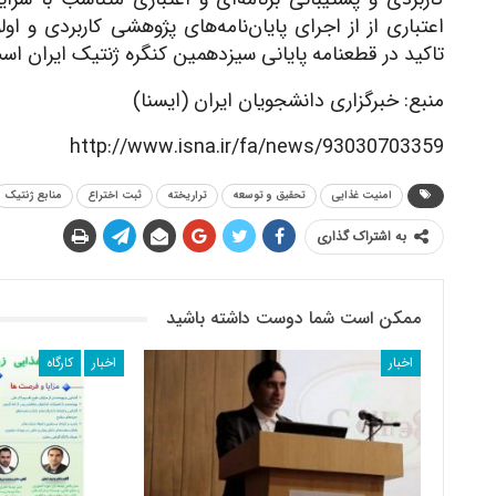
اعتباری از از اجرای پایان‌نامه‌های پژوهشی کاربردی و اول
تاکید در قطعنامه پایانی سیزدهمین کنگره ژنتیک ایران اس
منبع: خبرگزاری دانشجویان ایران (ایسنا)
http://www.isna.ir/fa/news/93030703359
امنیت غذایی
تحقیق و توسعه
تراریخته
ثبت اختراع
منابع ژنتیک
به اشتراک گذاری
ممکن است شما دوست داشته باشید
اخبار
اخبار
کارگاه