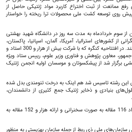
 رفع ممانعت از ثبت اختراع کاربرد مواد ژنتیکی حاصل از
پیش روی توسعه کشت ملی محصولات ترا ریخته را خواستار
ن از سوم خردادماه به مدت سه روز در دانشگاه شهید بهشتی
نی از کشورهای استرالیا، آمریکا، آلمان، اسپانیا، پاکستان،
بلژیک، عراق و … نیز در کنار پژوهشگران ایرانی شرکت داشتند. در افتتاحیه کنگره که با شرکت بیش از هزار و 300 استاد و
مهور، معاون پژوهش و فناوری وزیر علوم، رییس ستاد ویژه
هشی برگزار شد از پیشکسوتان و موسسان اولیه انجمن ژنتیک
ل 1347 به دست پیشکسوتان این رشته تاسیس شد هم اینک به درخت تنومندی بدل شده
سلول‌های بنیادی و ذخایر ژنتیک جمع کثیری از دانشمندان،
ارائه بیش از 17 سخنرانی کلیدی به زبان انگلیسی و تعداد 116 مقاله به صورت سخنرانی و ارائه هزار و 152 مقاله به
نگی سازمان‌های ملی ذی ربط از جمله سازمان بهزیستی به منظور