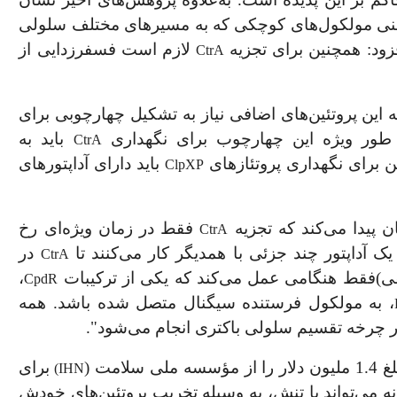
ه یعنی مولکول‌‌های کوچکی که به مسیرهای مختلف سلولی
فزود: همچنین برای تجزیه
لازم است فسفرزدایی از
CtrA
این پروتئین
های اضافی نیاز به تشکیل چهارچوبی برای
ه‌ طور ویژه این چهارچوب برای نگهداری
باید به
CtrA
 برای نگهداری پروتئاز‌های
باید دارای آداپتورهای
ClpXP
ن پیدا می
کند که تجزیه
فقط در زمان ویژه‌ای رخ
CtrA
ک آداپتور چند جزئی با همدیگر کار می‌کنند تا
در
CtrA
بیقی)فقط هنگامی عمل می‌کند که یکی از ترکیبات
،
CpdR
، به مولکول فرستنده سیگنال متصل شده ‌باشد. همه
ر چرخه تقسیم سلولی باکتری انجام می‌شود
"
.
ار را از
مؤسسه ملی سلامت
(
برای
)
IH
N
نه می
تواند با تنش، به وسیله تخریب پروتئین
های خودش