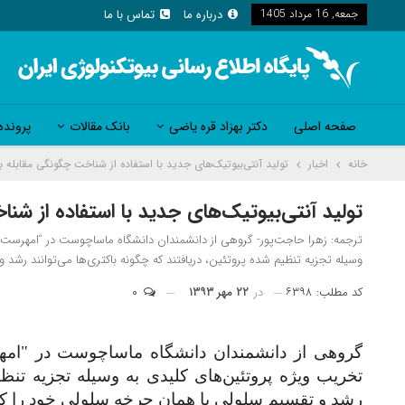
جمعه, 16 مرداد 1405
درباره ما
تماس با ما
صفحه اصلی
دکتر بهزاد قره یاضی
بانک مقالات
پرونده
خانه
اخبار
تولید آنتی‌بیوتیک‌های جدید با استفاده از شناخت چگونگی مقابله ب
تولید آنتی‌بیوتیک‌های جدید با استفاده از شن
ترجمه: زهرا حاجت‌پور- گروهی از دانشمندان دانشگاه ماساچوست در “امهرست”
وسیله تجزیه تنظیم شده پروتئین، دریافتند که چگونه باکتری‌ها می‌توانند رشد
کد مطلب: ۶۳۹۸
در
۲۲ مهر ۱۳۹۳
۰
گروهی از دانشمندان دانشگاه ماساچوست در
"
ام
تخریب ویژه پروتئین
های کلیدی به وسیله تجزیه تنظی
رشد و تقسیم سلولی یا همان چرخه سلولی خود را کنت