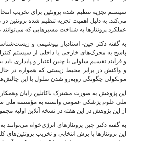
سیستم تجزیه تنظیم شده پروتئین برای تخریب انتخاب
می
کند
. به دلیل اهمیت تجزیه
تنظیم شده
پروتئین
در م
عملکرد پروتئازها به شناخت مسیرهایی که می‌توانند م
به گفته دکتر چین- استادیار بیوشیمی و زیست‌شنا
پاسخ به محرک‌های خارجی یا داخلی از سیستم کنتر
و فرآیند تقسیم سلولی با چنین اعتبار و پایداری بای
و واکنش در برابر محیط زیستی که همواره در حال تغ
مولکولی چگونگی روبه‌رو شدن سلول با این چالش
ها
این پژوهش به صورت مشترک باکاتلین رایان وهمکاران
ملی علوم پزشکی عمومی وابسته به مؤسسه ملی 
از این پژوهش در این هفته در نسخه آنلاین اولیه مج
به گفته دکتر چین پروتئاز‌های انرژی
خواه می‌توانند ب
این پروتئازها با برش انتخابی و تخریب پروتئین‌های