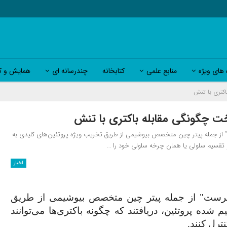
 های ویژه
منابع علمی
کتابخانه
چندرسانه ای
همایش و کا
اکتری با تنش
اخت چگونگی مقابله باکتری با تنش
 از جمله پیتر چین متخصص بیوشیمی از طریق تخریب ویژه پروتئین‌های کلیدی به
 و تقسیم سلولی یا همان چرخه سلولی خود را …
اخبار
هرست
"
از جمله
پیتر
چین متخصص بیوشیمی
از طریق
م شده پروتئین،
دریافتند که چگونه
باکتری
ها می‌توانند
رل کنند.