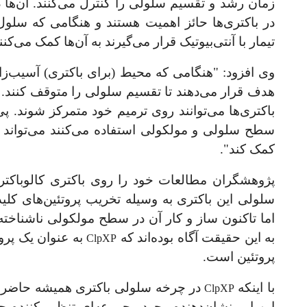
زمان رشد و تقسیم سلولی را کنترل می
کنند. آ
ن
ها 
در باکتری‌ها حائز اهمیت هستند و هنگامی که سلول
تیمار‌ با آنتی‌بیوتیک قرار می
گیرند به آن
ها کمک می
کنن
وی افزود:
"هنگامی
که محیط (برای باکتری) آسیب‌زا می
هدف قرار می‌دهند تا تقسیم سلولی را متوقف کنند
.
باکتری‌ها می‌توانند روی ترمیم خود متمرکز شوند. پی
سطح سلولی و مولکولی استفاده می‌کنند می‌تواند 
کمک کند
"
.
پژوهشگران مطالعات خود را روی باکتری کالوباکت
سلولی این باکتری به وسیله تخریب پروتئین‌های کل
اما تا‌کنون ساز و کار آن در سطح مولکولی ناشناخت
به این حقیقت آگاه بوده‌اند که
به عنوان یک پروت
ClpXP
پروتئین است.
با اینکه
در چرخه سلولی باکتری همیشه حاضر 
ClpXP
این امر نشان‌دهنده وجود مجموعه
ای تنظیم کننده حا