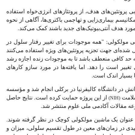
ی پروتئین
های هدف،
از پروتئازهای انرژی‌خواه استفاده
کانیسم بیماری
زایی و تهاجمی باکتری
ها، آگاهی از نحوه
ورد هدف آنتی‌بیوتیک‌های جدید باشند کمک می‌کند.
سی مولکولی:
"
همه موجودات ‌برای تغییر رفتار سلول در
ل شده
ای جهت تجزیه
پروتئین
های ویژه استفاده می‌کنند
د به حد کافی منعطف باشد تا به موجودات زنده اجازه رشد
ییر است را دهد. اما یافته‌ها در مورد سازو کارهای
 بسیار اندک است.
ش در دانشگاه کالیفرنیا در برکلی انجام شد و مؤسسه
سلامت
از این پروژه حمایت کرده است. نتایج حاصل
)
NIH
(
موعه مقالات آکادمی ملی علوم منتشر شد.
ه عنوان یک ماشین مولکولی کوچک در نظر گرفته شوند.
 کلیدی در زمان‌های معین در طول تقسیم سلولی، میزان و