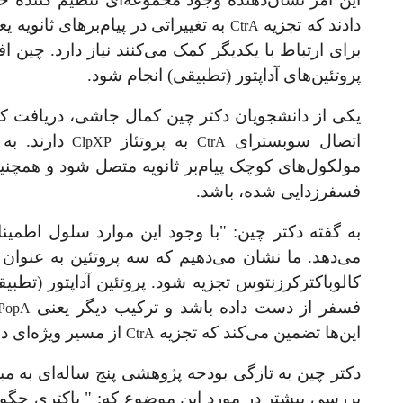
دادند که تجزیه
به تغییراتی در پیام‌برهای ثانوی
CtrA
برای ارتباط با یکدیگر کمک می‌کنند نیاز دارد. چین ا
پروتئین‌های آداپتور (تطبیقی) انجام شود.
یکی از دانشجویان دکتر چین کمال جاشی، دریافت که 
اتصال سوبسترای
به پروتئاز
دارند. ب
ClpXP
CtrA
مولکول
های کوچک پیام‌بر ثانویه متصل شود و همچنین
فسفر‌زدایی شده، باشد.
به گفته دکتر چین:
"
با وجود این موارد سلول اطمینا
می‌دهد. ما نشان می‌دهیم که سه پروتئین به عنوان ی
کالوباکترکرزنتوس تجزیه شود. پروتئین آداپتور (تط
فسفر از دست داده باشد و ترکیب دیگر یعنی
PopA
این‌ها تضمین می‌کند که تجزیه
از مسیر ویژه‌ای د
CtrA
دکتر چین به تازگی بودجه
پژوهشی پنج ساله
ای به مبلغ 1.4 ملیون دل
بررسی بیشتر در مورد این موضوع که:
"
باکتری چگو