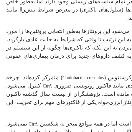
در تمام سلسله‌های زیستی وجود دارند اما به‌طور خاص
‌ها (سلول
های باکتری) در معرض شرایط تنش
زاا مانند
د.
‌شود این پروتئاز‌ها به‌طور انتخابی پروتئین‌ها را مورد
‌ به این ترتیب تا وقتی که شرایط به حالت عادی بازگردد،
‌بردن به این نکته که باکتری‌ها چگونه از این سیستم در
به کشف داروهای جدید برای درمان بیماری‌های عفونی
رکرسنتوس (
) متمرکز کرده
اند. چرخه
Caulobacter cresentus
یدی مانند فاکتور رونویسی ضروری
کنترل می‌شود.
CtrA
ه مانده ‌است. پژوهشگران از بیست سال گذشته تا‌کنون
ئاز انرژی
خواه یکی از فاکتورهای مهم برای تخریب
این
است اما در همه مواقع منجر به شکستن
نمی‌شود.
CtrA
کم بر این پدیده است. به‌علاوه پژوهش‌های اخیر نشان‌