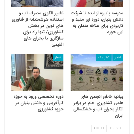
مدرسه پاییزه از ایده تا شرکت
تغییر الگوی مصرف آب و
دانش بنیان، دوره ای مفید و
استفاده هوشمندانه از فناوری
کاربردی برای علاقه مندان به
های نوین در بخش
این حوزه
کشاورزی/ تنها راه برای
سازگاری با بحران های
اقلیمی
اخبار
تیتر یک
اخبار
بیانیه قاطع انجمن های
دوره تخصصی ورود به حوزه
علمی کشاورزی: علم در برابر
کارآفرینی و دانش بنیان در
انکار بحران آب و خشکسالی
حوزه کشاورزی
ایران
NEXT
PREV