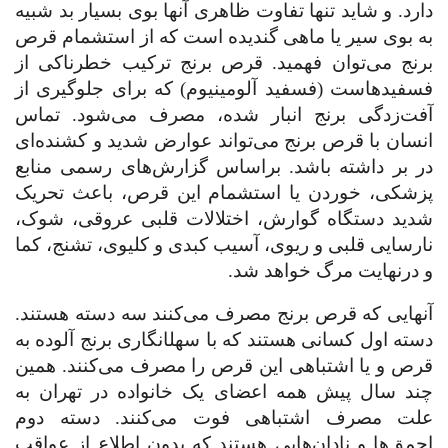
دارد. و شاید تنها تفاوت ظاهری آنها بوی بسیار بد شبیه
به بوی سیر یا ماهی گندیده است که از استشمام قرص
برنج می‌توان فهمید. قرص برنج ترکیب خطرناکی از
فسفیدهاست (فسفید آلومینیوم) که برای جلوگیری از
آفت‌زدگی برنج انبار شده، مصرف می‌شود. تماس
انسان با قرص برنج می‌تواند عوارض شدید و کشنده‌ای
در بر داشته باشد. براساس گزارش‌های رسمی منابع
پزشکی، خوردن یا استشمام این قرص، باعث تحریک
شدید دستگاه گوارش، اختلالات قلبی عروقی، شوک،
نارسایی قلبی و ریوی، آسیب کبدی و کلیوی، تشنج، کما
و درنهایت مرگ خواهد شد.
آن
هایی که قرص برنج مصرف می‌کنند سه دسته هستند.
دسته اول کسانی هستند که با سهل
انگاری برنج آلوده به
قرص و یا اشتباهی این قرص را مصرف می‌کنند. همین
چند سال پیش همه اعضای یک خانواده در تهران به
علت مصرف اشتباهی فوت می‌کنند. دسته دوم
احمق‌ها و نادان‌هایی هستند که بدون اطلاع از عواقب