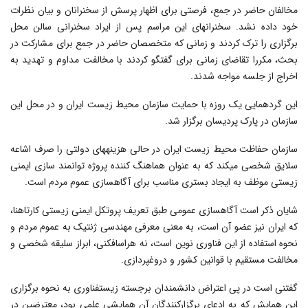
مخالفان حاضر در جمع، فرصتی برای اظهار پرسش از سخنرانان و بیان نظرات
خود داده نشد. سخنران‎های این مراسم پس از ایراد سخنرانی سالن محل
برگزاری را ترک کردند و زمانی که متخصصان حاضر در جمع برای مشارکت در
بحث، مکررا تقاضای زمانی برای گفتگو کردند با مخالفت مداوم و تهدید به
اخراج از جلسه مواجه شدند.
این گردهمایی یک روزه با حمایت سازمان محیط زیست ایران و در محل این
سازمان در پارک پردیسان برگزار شد.
سازمان حفاظت محیط زیست ایران در حالی هزینه‎های دولتی را صرف اشاعه
سلایق شخصی می‎کند که به عنوان هماهنگ کننده پروژه توانمند سازی ایمنی
زیستی موظف به ایجاد بستری مناسب برای آگاه‎سازی عموم مردم است.
شایان ذکر است آگاه‎سازی عمومی طبق تعریف پروتکل ایمنی زیستی کارتاهنا،
که ایران نیز عضو آن است، به معنی معرفی مهندسی ژنتیک به عموم مردم و
نحوه استفاده از این فناوری نوین است، نه هراس‎افکنی، ابراز سلیقه شخصی و
مخالفت مستقیم با قوانین کشور و دروغپردازی.
گفتنی است در پی اعتراض دانشمندان برجسته زیست‎فناوری به نحوه برگزاری
این همایش که به ادعای برگزارکنندگان آن همایشی علمی بود، معترضین در