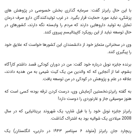
با این حال رابرتز گفت: سرمایه گذاری بخش خصوصی در پژوهش های
پزشکی، نباید مورد حمایت قرار بگیرد. در غرب تولیدکنندگان دارو صرف درمان
تمایل به تولید داروهایی دارند که مردم را وابسته نگه دارند، کشورهای در
حال توسعه نباید از این رویکرد کاپیتالیسم پیروی کنند.
وی در سخنرانی متمایز خود از دانشمندان این کشورها خواست که علایق خود
را پیگیری کنند.
برنده جایزه نوبل درباره خود گفت: من در دوران کودکی قصد داشتم کارآگاه
بشوم، اما از آنجایی که که والدین من یک کیت شیمی به من هدیه دادند،
علاقه در علم و پژوهش در کودکی در من توسعه یافت.
به گفته رابرتز،نخستین آزمایش وی، درست کردن ترقه بوده؛ کسی است که
هنوز موسیقی جاز و غارنوردی را دوست دارد!
رابرتز جایزه نوبل خود را با فیل شارپ یک شهروند بریتانیایی که در سال
2008 میلادی یک شوالیه بود به اشتراک گذاشت.
ریچارد جان رابرتز (متولد ۶ سپتامبر ۱۹۴۳ در داربی، انگلستان) یک