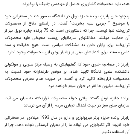
هند، باید محصولات کشاورزی حاصل از مهندسی ژنتیک را بپذیرند.
ریچارد جان رابرتز، برنده جایزه نوبل در دانشگاه میسور هند در سخنرانی خود
با موضوع ” جرمی علیه بشریت” گفت: در راستای دفاع از محصولات
تراریخته تنها نیست، چرا که دستاوردی است که 75 برنده جایزه نوبل نیز از
آن حمایت می‎کنند. مخالفت‎های سازمان‎های زیست محیطی علیه محصولات
تراریخته برای پایان دادن به مشکلات سیاسی است. هیچ حقیقت و سند
علمی مستند برای ادعایشان مبنی بر زیانبار بودن این محصولات وجود ندارد.
رابرتز در مصاحبه خبری خود که گفته‎هایش به وسیله مرکز سلولی و مولکولی
دانشکده علمی تالنگانا تایید شده، بر موضع طرفدارانه خود نسبت به
محصولات تراریخته تاکید کرد و گفت: در صورت عدم معرفی محصولات
تراریخته، میلیون ها نفر در جهان سوم خواهند مرد.
برنده جایزه نوبل گفت: وقتی حرف محصولات تراریخته به میان می آید،
سازمان صلح سبز در جهت اهداف تجاری مردم را از آن می ترساند.
رابرتز برنده جایزه برتر فیزیولوژی و دارو در سال 1993 میلادی در سخنرانی
خود افزود: اگر تکنولوژی می تواند ما را از بحران گرسنگی نجات دهد، چرا از
آن استفاده نکنیم.