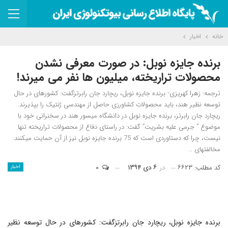
خانه
اخبار
برنده جایزه نوبل: در صورت معرفی نشدن
محصولات تراریخته، میلیون ها نفر می میرند!
ترجمه: زهرا کهریزی- برنده جایزه نوبل، ریچارد جان رابرتزگفت: کشورهای در حال
توسعه نظیر هند، باید محصولات کشاورزی حاصل از مهندسی ژنتیک را بپذیرند.
ریچارد جان رابرتز، برنده جایزه نوبل در دانشگاه میسور هند در سخنرانی خود با
موضوع ” جرمی علیه بشریت” گفت: در راستای دفاع از محصولات تراریخته تنها
نیست، چرا که دستاوردی است که 75 برنده جایزه نوبل نیز از آن حمایت می‎کنند.
مخالفت‎های …
کد مطلب: ۶۶۲۳
در
۶ دی ۱۳۹۴
۰
اخبار
برنده جایزه نوبل، ریچارد جان رابرتزگفت: کشورهای در حال توسعه نظیر