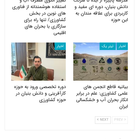
مدرسه پاییزه از ایده تا شرکت
تغییر الگوی مصرف آب و
دانش بنیان، دوره ای مفید و
استفاده هوشمندانه از فناوری
کاربردی برای علاقه مندان به
های نوین در بخش
این حوزه
کشاورزی/ تنها راه برای
سازگاری با بحران های
اقلیمی
اخبار
تیتر یک
اخبار
بیانیه قاطع انجمن های
دوره تخصصی ورود به حوزه
علمی کشاورزی: علم در برابر
کارآفرینی و دانش بنیان در
انکار بحران آب و خشکسالی
حوزه کشاورزی
ایران
NEXT
PREV