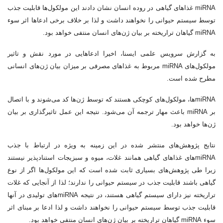
miRNA غذاهای گیاهی در روده انسان نشان دادند این مولکول‌ها قابلیت جذب
توسط سیستم حیوانی را نخواهند داشت و لذا بر خلاف برخی ادعاها اثر سوء
miRNA گیاهان تراریخته بر بیان ژن‌های انسان منتفی خواهد بود.
به گزارش سرویس علمی ایسنا، اخیرا ادعاهایی در مورد نقش و تاثیر
مولکول‌های miRNA مربوط به غذاهای مصرفی بر میزان بیان ژن‌های انسانی
مطرح شده است.
miRNAها، مولکول‌های کوچکی هستند که توسط ژن‌ها کد می‌شوند و با اتصال
بر miRNA باعث مهار ترجمه آن می‌شود. نتیجه این عمل تاثیرگذاری بر بیان
ژن‌ها خواهد بود.
نتایج پژوهش‌های منتشر شده در این زمینه به ویژه در ارتباط با جذب
miRNAهای غذاهای گیاهی همانند غلات، میوه و سبزیجات استنادپذیر نیستند
زیرا طی پژوهش‌های بسیاری ثابت شده است که این مولکول‌ها اگر از نوع
گیاهی باشند قابلیت جذب در سیستم حیوانی را ندارند؛ لذا از آنجایی که غلات
تراریخته نیز دارای سیستم گیاهی هستند، در نتیجه miRNAهای تولیدی در آنها
قابلیت جذب توسط سیستم حیوانی را نخواهند داشت و لذا ادعا بر مبنای اثر
سوء miRNA گیاهان تراریخته بر بیان ژن‌های انسان منتفی خواهد بود.