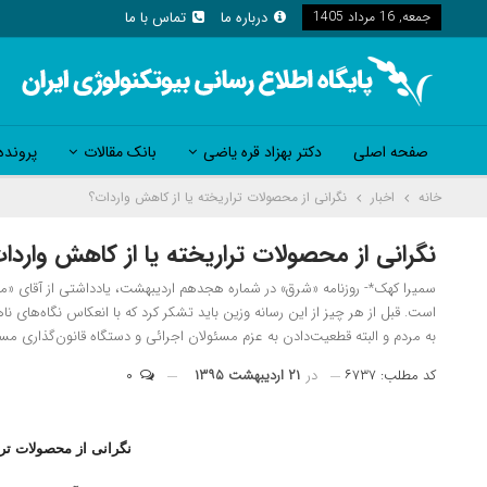
جمعه, 16 مرداد 1405
درباره ما
تماس با ما
صفحه اصلی
دکتر بهزاد قره یاضی
بانک مقالات
پرونده
خانه
اخبار
نگرانی از محصولات تراریخته یا از کاهش واردات؟
نگرانی از محصولات تراریخته یا از کاهش واردا
سمیرا کهک*- روزنامه «شرق» در شماره هجدهم اردیبهشت‌، یادداشتی از آقای «مت
است. قبل از هر چیز از این رسانه وزین باید تشکر کرد که با انعکاس نگاه‌های 
به مردم و البته قطعیت‌دادن به عزم مسئولان اجرائی و دستگاه قانون‌گذاری م
کد مطلب: ۶۷۳۷
در
۲۱ اردیبهشت ۱۳۹۵
۰
نگرانی از محصولات ترا