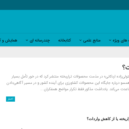
 های ویژه
منابع علمی
کتابخانه
چندرسانه ای
همایش و کا
ت؟
ولی‌زاده اردکانی» در مذمت محصولات تراریخته منتشر کرد که در خور تأمل بسیار
ناهمسو درباره جایگاه این محصولات کشاورزی برای آینده کشور و در مسیر آگاهی‌دادن
ساعدت می‌کند. یادداشت مذکور فقط تکرار مواضع همفکران …
اخبار
ریخته یا از کاهش واردات؟