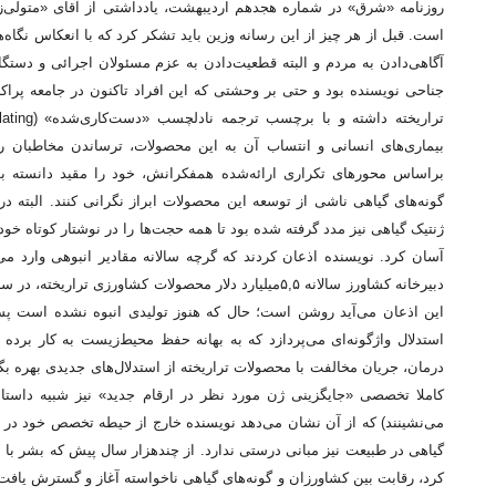
روزنامه «شرق» در شماره هجدهم اردیبهشت‌، یادداشتی از آقای «متولی‌ز
است. قبل از هر چیز از این رسانه وزین باید تشکر کرد که با انعکاس نگاه
آگاهی‌دادن به مردم و البته قطعیت‌دادن به عزم مسئولان اجرائی و دست
جناحی نویسنده بود و حتی بر وحشتی که این افراد تاکنون در جامعه پراک
بیماری‌های انسانی و انتساب آن به این محصولات، ترساندن مخاطبان ر
براساس محورهای تکراری ارائه‌شده همفکرانش، خود را مقید دانسته بو
ژنتیک گیاهی نیز مدد گرفته شده بود تا همه حجت‌ها را در نوشتار کوتاه خود 
آسان کرد. نویسنده اذعان کردند که گرچه سالانه مقادیر انبوهی وارد می
دبیرخانه کشاورز سالانه ۵,۵‌میلیارد دلار محصولات کشاو
این اذعان می‌آید روشن است؛ حال که هنوز تولیدی انبوه نشده است پس
استدلال واژگونه‌ای می‌پردازد که به بهانه حفظ محیط‌زیست به کار برد
درمان، جریان مخالفت با محصولات تراریخته از استدلال‌های جدیدی بهره ب
کاملا تخصصی «جایگزینی ژن مورد نظر در ارقام جدید» نیز شبیه داستان‌
می‌نشینند) که از آن نشان می‌دهد نویسنده خارج از حیطه تخصص خود در حو
گیاهی در طبیعت نیز مبانی درستی ندارد. از چند‌هزار سال پیش که بشر با ب
کرد، رقابت بین کشاورزان و گونه‌های گیاهی ناخواسته آغاز و گسترش یافت.