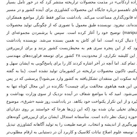
اده اردکانی» در مذمت محصولات تراریخته منتشر کرد که در خور تأمل بسیار
‌های ناهمسو درباره جایگاه این محصولات کشاورزی برای آینده کشور و در مسیر
گاه قانون‌گذاری مساعدت می‌کند. یادداشت مذکور فقط تکرار مواضع همفکران
نده‌اند، نیفزود. نویسنده طبق معمول با تصوری که از چگونگی تولید محصولات
تراریخته داشته و با برچسب ترجمه نادلچسب «دست‌کاری‌شده» (manipulating) توضیح خود را آغاز کرده است. سپس با برشمردن مجموعه‌ای از
ا دنبال کرده است. اما ‌ای کاش به همین بسنده می‌شد. نویسنده یادداشت
د که از این پنجره سری هم به محیط‌زیست کشور بزنند و برای ازبین‌رفتن
گونه‌های گیاهی ناشی از توسعه این محصولات ابراز نگرانی کنند. البته در این کلیشه تکراری، از محدودیت ۲۸ کشور برای توسعه فراورده‌های مهندسی
تمام کند. اما آنچه در آخر اشاره کردند کار را برای پاسخ‌گویی به ایشان سهل و
‌کنیم، تاکنون محصولات تراریخته در کشورمان تولید نشده است. (بنا به گفته
رزی تراریخته، در سایه سکوت این منتقدان تشکل‌یافته به کشور وارد می‌شود!) پرسشی که در پس
 این همه هیاهوی مخالفت برای چیست؟ نگارنده در این مجال کوتاه تنها به
ه می‌شود. امید که با مواضع شفاف در آینده نزدیک از سوی وزارت بهداشت و
گیرد و از این تکرار یکنواخت خود بکاهد. در یادداشت روز شنبه «شرق»، موضوع
های تخیلی بیان شده بود (که این ژن‌‌ها هرجا که خواستند بر روی دی‌ان‌ای
زه ژنتیک نظر داده است. متأسفانه استدلال ایشان برای ازبین‌رفتن گونه‌های
هره‌گیری از اندیشه و انتخاب، عرصه طبیعت را به تولید آگاهانه کشاورزی تبدیل
 توسعه علوم اصلاح نباتات کلاسیک و کاربرد آن در دستیابی به ارقام مطلوب‌تر