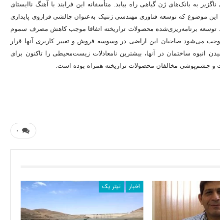
یر به بانک‌های ژن گیاهی راه بیابد. متأسفانه این فرایند با آهنگ ناایستای
ی این موضوع که توسعه فناوری مهندسی ژنتیک به‌عنوان چالشی فراروی پایداری
د. توسعه برنامه‌ریزی‌شده محصولات تراریخته اتفاقا موجب کاهش مصرف سموم
وجب می‌شود صاحبان این اراضی در وسوسه فروش و تغییر کاربری آنها قرار
نگیرند. به‌خاطر داشته باشیم که ازبین‌رفتن وسیع این زمین‌ها و سر برکشیدن انبوه ساختمان در آن‎ها، بیشترین نامعادلات زیست‌محیطی را تاکنون برای
کوت و چشم‌پوشی مخالفان محصولات تراریخته همراه بوده است.
۰
اخبار
تیتر یک