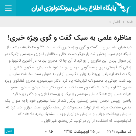
خانه
اخبار
مناظره علمی به سبک گفت و گوی ویژه خبری!
دیده‎بان علم ایران – گفت و گوی ویژه خبری که ساعت ۲۲ و ۴۰ دقیقه دیشب از
شبکه دوم سیما پخش شد بار دیگر دست خالی مخالفان فناوری مهندسی ژنتیک در
زیر سوال بردن این فناوری را رو کرد تا آن جا که مجری برنامه در آخرین ثانیه‎ها و
زمانی که فرصتی برای پاسخگویی مهمان برنامه نبود با نمایش اسکرین شاتی از
یک صفحه اینترنتی بی‎ربط به زبان انگلیسی از آن به عنوان سند مخالفت سازمان
بهداشت جهانی با محصولات تراریخته یاد کرد! دکتر میرسیدی، مجری گفتگوی ویژه
خبری ۲۲ اردیبهشت شبکه دوم سیما که با حضور دکتر سید مهدی سیدی، عضو
هیات علمی پژوهشگاه ملی مهندسی ژنتیک و زیست فناوری، و دکتر بهزاد قره
یاضی، رییس انجمن ایمنی زیستی، برگزار شد از ابتدا بی‎طرفی خود را به عنوان یک
مدعی سلامت مردم که از تولید محصولات تراریخته نگران است ابراز و ادعا کرد که
سازمان بهداشت جهانی و سازمان خواروبار جهانی مشترکا بیانیه داده‎اند که
گلایفوسیت که استفاده از آن در تولید تراریخته‎ها غیر قابل …
کد مطلب: ۶۷۴۱
در
۲۵ اردیبهشت ۱۳۹۵
۰
اخبار