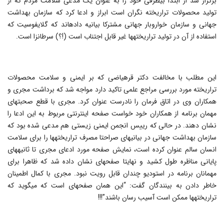
برگزار شد از ابتدا بی‎طرفی خود را به عنوان یک مدعی سلامت مردم که از
تولید محصولات تراریخته نگران است ابراز و ادعا کرد که سازمان بهداشت
جهانی و سازمان خواروبار جهانی مشترکا بیانیه داده‎اند که گلایفوسیت که
استفاده از آن در تولید تراریخته‎ها غیر قابل اجتناب است (!؟) سرطانزا است.
این مطلب با مخالفت دکتر قره‎یاضی که بر ایمنی و سلامت محصولات
تراریخته مورد بررسی مراجع علمی تاکید دارد مواجه شد که برداشت مجری و
همکاران وی در اتاق فرمان را نادرست عنوان کرد. مجری با قطع صحبت‎های
مهمان برنامه از همکاران خود خواست صفحه اینترنتی مربوط به این ادعا را
نشان دهند. در حالی که رییس انجمن ایمنی زیستی هم مدعی شده بود که
سازمان بهداشت جهانی در بیانیه‎ای صراحتا مصرف تراریخته‎ها را برای سلامت
انسان سالم عنوان کرده است، نمایش صفحه مورد ادعای مجری تا ثانیه‎های
پایانی مناظره طول کشید و نهایتا صفحه‎ای نشان داده شد که ظاهرا برای
مهمانان برنامه در استودیو چندان قابل رویت نبود. مجری با کمال اطمینان
خاطر دادن به بینندگان گفت: “این همان صفحه‎ای است که می‎گوید که
تراریخته‎ها ممکن است آسیب رسان باشند”!!!