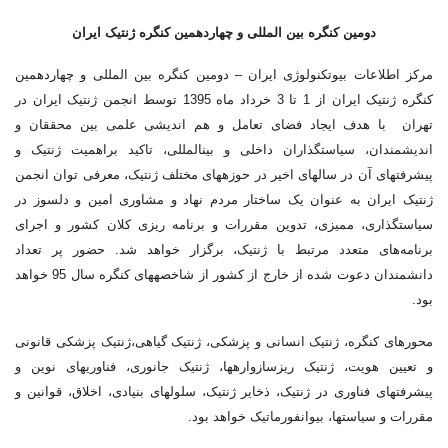
دومین کنگره بین المللی و چهاردهمین کنگره ژنتیک ایران
مرکز اطلاعات بیوتکنولوژی ایران – دومین کنگره بین المللی و چهاردهمین
کنگره ژنتیک ایران از 1 تا 3 خرداد ماه 1395 توسط انجمن ژنتیک ایران در
تهران با هدف ایجاد فضای تعامل و هم اندیشی علمی بین محققان و
اندیشمندان، سیاستگذاران داخلی و بین‎المللی، تاکید براهمیت ژنتیک و
پیشرفت‎های آن در سال‎های اخیر در حوزه‎های مختلف ژنتیک، معرفی توان انجمن
ژنتیک ایران به عنوان یک ساختار مردم نهاد و مشاوری امین و دلسوز در
سیاستگذاری، ممیزی، تدوین مقررات و برنامه ریزی کلان کشور و اجرای
برنامه‌های متعدد مرتبط با ژنتیک، برگزار خواهد شد. حضور پر تعداد
دانشمندان دعوت شده از خارج از کشور از شاخصه‎های کنگره سال 95 خواهد
بود.
محورهای کنگره، ژنتیک انسانی و پزشکی، ژنتیک گیاهی،ژنتیک پزشکی قانونی
و تعیین هویت، ژنتیک ریزسازواره‎ها، ژنتیک جانوری، فناوری‎های نوین و
پیشرفت‎های فناوری در ژنتیک، ذخایر ژنتیک، سلول‎های بنیادی، اخلاق، قوانین و
مقررات و سیاست‎ها، بیوانفورماتیک خواهد بود.