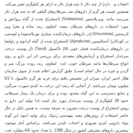
اعصاب و.. دارد) از چند دلار تا چند هزار دلار به ازای هر کیلوگرم تغییر می‌کند.
همچنین قیمت هر گرم از داروهای ضد سرطان‌های گیاهی که به چند هزار دلار
می‌رسد مانند: وین‌بلاستین (Vinblastine) (استخراج شده از گیاه پروانش و
مورد استفاده در داروهای سرطان بیضه، لنفاوی، ریه، مثانه و مغز) وین
کریستین (Vincristine) (در داروهای درمان‌کننده بیماری نوربلاستوما و لوسمی
در کودکان) آجمالیسین (Ajmalicine) (استخراج شده از گیاه کراتوم و راولفیا
در داروهای درمان‌کننده فشار خون بالا) تاکسول (Taxol) (از پوست درخت
سرخدار استخراج و آزمایش‌های متعددی برای بررسی اثر این دارو بر روی
انواع سرطان‌ها مانند سرطان خون، غدد لنفاوی، ریه، روده بزرگ، سر و
گردن و غیره در حال انجام است). طبق گزارش اعلام شده از سوی سازمان
هلال احمر ایران، میزان ارز تخصیص یافته برای خرید هر گرم تاکسول تا 5/2
میلیون تومان می‌باشد. از آنجایی که رشد این درخت به کندی صورت می‌گیرد
و منابع دسترسی به این گیاه محدود بوده و برای درمان یک بیمار سرطانی
حدود 28 کیلوگرم از پوست سرخدار مورد نیاز است لذا تولید این دارو به
روش استخراج از پوست درخت مقرون به صرفه نیست، به همین دلیل در حال
حاضر استفاده از روش‌های مفید مهندسی ژنتیک برای تولید انبوه این گونه
مواد دارویی امری ضروری و اجتناب ناپذیر می‌باشد. براساس آمار موجود،
بیشترین داروهای مصرفی کشور در سال 1380، با تعداد حدود 6/6 میلیارد عدد،