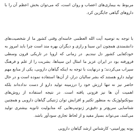
مربوط به بیماری‌های اعصاب و روان است، که می‌توان بخش اعظم آن را با
داروهای گیاهی جایگزین کرد.
با توجه به توصیه آیت الله العظمی خامنه‌ای وقتی کشور ما از شخصیت‌های
دانشمندی همچون ابن سینا و رازی و دیگران بهره مند است چرا باید امروز به
خودکفایی کشور دل نبندیم. در زمانی که اروپا در تاریکی قرون وسطی
فرورفته بود در ایران عزیز ما امثال ابن سیناها، بشریت را از علم و فرهنگ
سیراب می‌کردند؛ و درنهایت با توجه به اینکه گیاهان دارویی، یکی از منابع مهم
تولید دارو هستند که بشر سالیان دراز، از آن‌ها استفاده نموده است و در حال
حاضر نیز نه تنها ارزش خود را درزمینه تولید دارو از دست نداده‌اند بلکه
اهمیت آن ها نیز فزونی یافته است. در نتیجه استفاده از روش‌های
بیوتکنولوژیک به منظور تکثیر و افزایش توان ژنتیکی گیاهان دارویی و همچنین
شناسایی سریع‌تر و دقیق‌تر ژنوتیپ‌هایی که متابولیت ثانویه بیشتری تولید
می‌کنند، می‌تواند بسیار مفید و از لحاظ تجاری سودآور ‌باشد.
پونه پورامینی- کارشناس ارشد گیاهان دارویی