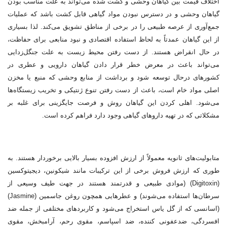
اختلاف قیمت بین گیاهان وحشی و کشت شده می‌تواند به علت مناسب بودن
گیاهان وحشی و در دسترس نبودن مواد گیاهی قابل کشت باشد که عملیات
جمع‌آوری از عرصه طبیعی را در برخی از مناطق تشویق می‌کند. لذا بسیاری
از این گیاهان عمدتاً به لحاظ استفاده اقتصادی و نبود منابعی برای حفاظت،
در حال انقراض هستند. از دست رفتن محیط زیست به علت جنگل‌زدایی
می‌تواند باعث در معرض خطر قرار دادن گیاهان دارویی و عطری در
کشورهای درحال توسعه شود و برداشت از منابع وحشی که منبع یا مخزن
اصلی مواد خام است، باعث از دست رفتن تنوع ژنتیکی و تخریب زیستگاه‌ها
می‌شود. اهلی کردن این گیاهان روش و فرصت جایگزینی برای غلبه بر
مشکلاتی که در تهیه داروهای گیاهی وجود دارد فراهم کرده است.
متابولیت‌های ثانویه معمولاً از ارزش افزوده بسیار بالایی برخوردار هستند. به
طوری که ارزش فروش برخی از این ترکیبات مانند شیکونین، دیجیتوکسین
(Digitoxin) (موادی طبیعی و قدرتمند هستند در جهت طیف وسیعی از
سرطان‌ها استفاده می‌شوند) و عطرهایی همچون روغن جاسمین (Jasmine)
(اسانسی که از گل یاس استخراج می‌شود و کاربردهای مختلفی از جمله ضد
افسردگی، ضدعفونی کننده، ضد اسپاسم، مقوی رحم، آرامبخش، مقوی