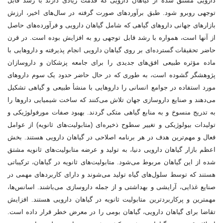
دارویی مشتق شده از گیاهان دارویی که قدمت زیادی دارند با رشد قابل
توجهی روبرو شود. طبق برآوردهای صورت گرفته در سال‌های اخیر، ارزش
بازارهای جهانی داروهای گیاهی که شامل گیاهان دارویی و فرآورده‌های حاصل
از آنها است، همواره با رشد قابل توجهی رو به افزایش بوده است. در قرن
حاضر تحقیقات گسترده‌ای بر روی گیاهان دارویی انجام پذیرفته و داروهایی با
ماده مؤثره طبیعی افق‌های جدیدی را برای جامعه پزشکان و داروسازان
پژوهشگر گشوده است، به طوری که در حال حاضر حدود یک سوم داروهای
مورد استفاده در جوامع انسانی را داروهایی با منشأ طبیعی و گیاهی تشکیل
می‌دهند و صنایع داروسازی جهان تلاش می‌کنند که ساخت شیمیایی داروها را
به تدریج منسوخ و به منابع گیاهی متکی گردند. بهبود صفات مورفولوژیکی و
تولیدات بیولوژیکی و تغییر سطوح ذخیره‌ای (متابولیت‌های ثانویه) از عوامل
فعال و مهم‌ترین هدف در هر برنامه اصلاحی در گیاهان دارویی هستند. بخش
اعظم بازار گیاهان دارویی دنیا، به تولید و عرضه متابولیت‌های ثانویه مشتق
شده از این گیاهان مربوط می‌شود. متابولیت‌های ثانویه در گیاهان، ترکیباتی
هستند که توسط سلول‌های گیاه تولید می‌شوند و دارای کاربردهای مهمی در
صنایع غذایی، آرایشی و بهداشتی و از جمله داروسازی می‌باشند. اسانس‌ها،
مهمترین و پرکاربردترین متابولیت ثانویه در گیاهان دارویی هستند. افزایش
تقاضا برای گیاهان دارویی، گیاهان بومی را در معرض خطر قرار داده است.