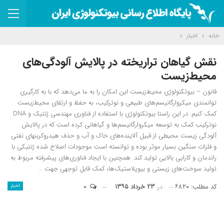
خانه
اخبار
نقش گیاهان تراریخته در پالایش آلودگی‌های
محیط‌زیست
قانون – بیوتکنولوژی محیط‌زیست این امکان را به ما می‌دهد که با به کارگیری
توانمندی میکروارگانیسم‌های طبیعی و نوترکیب، به حفظ و ارتقای محیط‌زیست
کمک کنیم. در این راستا بیوتکنولوژی با استفاده از فناوری مهندسی ژنتیک و DNA
نوترکیب کمک به توسعه میکروارگانیسم‌ها و گیاهانی کرده است که در پالایش
آلودگی زیست محیطی از قبیل آلاینده‌های خاک و آب و حذف هیدروکربن‎های نفتی
و فلزات سنگین بسیار موثر بوده و توانسته است موجودات اصلاح شده ژنتیکی با
راندمان و کارایی بالایی تولید کند. همچنین با ایجاد فناوری‌های پیشرفته مربوط به
تولید سوخت‌های زیستی و بیوپلاستیک‌ها، کمک قابل توجهی جهت …
کد مطلب: ۶۸۲۰
در
۲۳ خرداد ۱۳۹۵
۰
اخبار