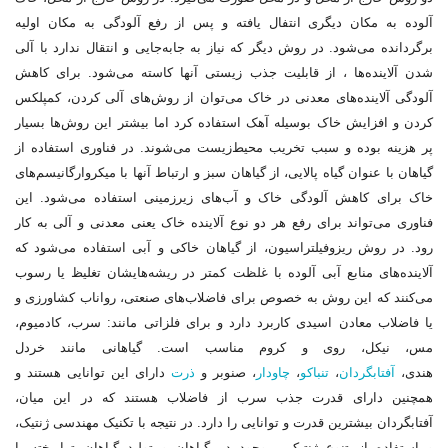
آلوده به مکان دیگری انتفال یافته و پس از رفع آلودگی به مکان اولیه
برگردانده می‌شود. در روش دیگر که نیاز به جابه‌جایی و انتقال ندارد با آلی
شدن آلاینده‌ها ، از قابلیت جذب زیستی آن‎ها کاسته می‌شود. برای کاهش
آلودگی آلاینده‌های معدنی در خاک می‌توان از روش‌های آلی کردن، کمپلکس
کردن و افزایش خاک بوسیله آهک استفاده کرد اما بیشتر این روش‌ها بسیار
پر هزینه بوده و سبب تخریب محیط‌زیست می‌شوند. در فناوری استفاده از
گیاهان با عنوان گیاه پالایی، از گیاهان سبز و ارتباط آن‎ها با میکروارگانیسم‌های
خاک برای کاهش آلودگی خاک و آب‌های زیرزمینی استفاده می‌شود. این
فناوری می‌تواند برای رفع هر دو نوع آلاینده خاک یعنی معدنی و آلی به کار
رود. در روش ریزوفیلتراسیون، از گیاهان خاکی و آبی استفاده می‌شود که
آلاینده‌های منابع آبی آلوده با غلظت کمتر در ریشه‌هایشان تغلیظ یا رسوب
می‌کنند که این روش به خصوص برای فاضلاب‌های صنعتی، رواناب کشاورزی و
یا فاضلاب معادن اسیدی کاربرد دارد و برای فلزاتی مانند: سرب، کادمیوم،
مس، نیکل، روی و کروم مناسب است. گیاهانی مانند خردل
هندی،
آفتابگردان
،
تنباکو
،
چاودار
، صنوبر و
ذرت
دارای این توانایی هستند و
همچنین دارای قدرت جذب سرب از فاضلاب هستند که در این میان،
آفتابگردان بیشترین قدرت و توانایی را دارد. در نتیجه با تکنیک مهندسی ژنتیک،
و استفاده از تنوع ژنتیکی موجود در گیاهان و تولید گیاهان تراریخته با