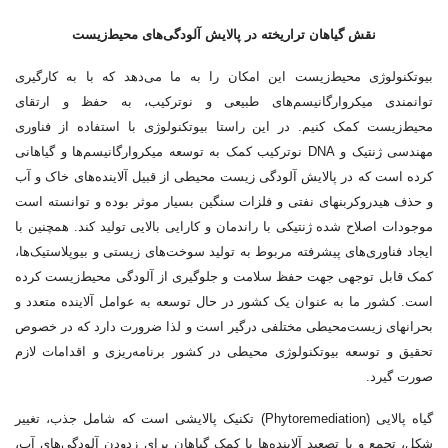
نقش گیاهان تراریخته در پالایش آلودگی‌های محیط‌زیست
بیوتکنولوژی محیط‌زیست این امکان را به ما می‌دهد که با به کارگیری
توانمندی میکروارگانیسم‌های طبیعی و نوترکیب، به حفظ و ارتقای
محیط‌زیست کمک کنیم. در این راستا بیوتکنولوژی با استفاده از فناوری
مهندسی ژنتیک و DNA نوترکیب کمک به توسعه میکروارگانیسم‌ها و گیاهانی
کرده است که در پالایش آلودگی زیست محیطی از قبیل آلاینده‌های خاک و آب
و حذف هیدروکربن‎های نفتی و فلزات سنگین بسیار موثر بوده و توانسته است
موجودات اصلاح شده ژنتیکی با راندمان و کارایی بالایی تولید کند. همچنین با
ایجاد فناوری‌های پیشرفته مربوط به تولید سوخت‌های زیستی و بیوپلاستیک‌ها،
کمک قابل توجهی جهت حفظ سلامت و جلوگیری از آلودگی محیط‌زیست کرده
است. کشور ما به عنوان یک کشور در حال توسعه به عوامل آلاینده متعدد و
بحران‎های زیست‌محیطی مختلفی درگیر است و لذا ضرورت دارد که در خصوص
تحقیق و توسعه بیوتکنولوژی محیطی در کشور برنامه‌ریزی و اقدامات لازم
صورت گیرد.
گیاه پالایی (Phytoremediation) تکنیک پالایشی است که شامل جذب، تغییر
شکل، تجمع و یا تصعید آلاینده‌ها با کمک گیاهان برای زدودن آلودگی‌های آب،