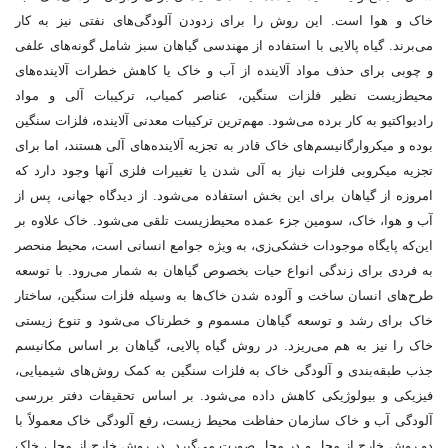
خاک و هوا است. این روش را برای زدودن آلودگی‌های نفتی نیز به کار
می‌برند. گیاه پالایی با استفاده از مهندسی گیاهان سبز شامل گونه‌های علفی
و چوبی برای حذف مواد آلاینده از آب و خاک یا کاهش خطرات آلاینده‌های
محیط‌زیست نظیر فلزات سنگین، عناصر کمیاب، ترکیبات آلی و مواد
رادیواکتیو به کار برده می‌شود. مهم‌ترین ترکیبات معدنی آلاینده، فلزات سنگین
بوده و میکروارگانیسم‌های خاک قادر به تجزیه آلاینده‌های آلی هستند، اما برای
تجزیه میکروبی فلزات نیاز به آلی شدن یا تغییرات فلزی آن‎ها وجود دارد که
امروزه از گیاهان برای این بخش استفاده می‌شود. از دیدگاه جهانی، پس از
آب و هوا، خاک، سومین جزء عمده محیط‌زیست تلقی می‌شود. خاک علاوه بر
این‌که پایگاه موجودات خشکی‌زی، به ویژه جوامع انسانی است، محیط منحصر
به ‌فردی برای زندگی انواع حیات بخصوص گیاهان به شمار می‌رود. با توسعه
طرح‌های انسان ساخت و آلوده شدن خاک‌ها به وسیله فلزات سنگین، ساختار
خاک برای رشد و توسعه گیاهان مسموم و خطرناک می‌شود و تنوع زیستی
خاک را نیز به هم می‌ریزد. در روش گیاه پالایی، گیاهان بر اساس مکانیسم
جذب طبقه‌بندی و آلودگی خاک به فلزات سنگین به کمک روش‌های شیمیایی،
فیزیکی و بیولوژیکی کاهش داده می‌شود. بر اساس تحقیقات دفتر بررسی
آلودگی آب و خاک سازمان حفاظت محیط زیست، رفع آلودگی خاک معمولاً با
دو روش خارج از محل و در محل صورت می‌گیرد. در روش خارج از محل، خاک